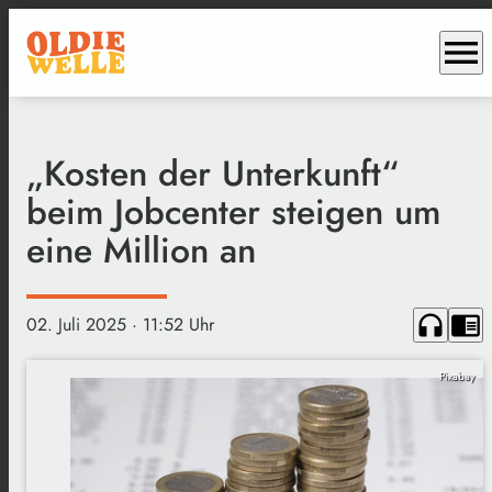
menu
„Kosten der Unterkunft“
beim Jobcenter steigen um
eine Million an
headphones
chrome_reader_mode
02. Juli 2025
· 11:52 Uhr
Pixabay