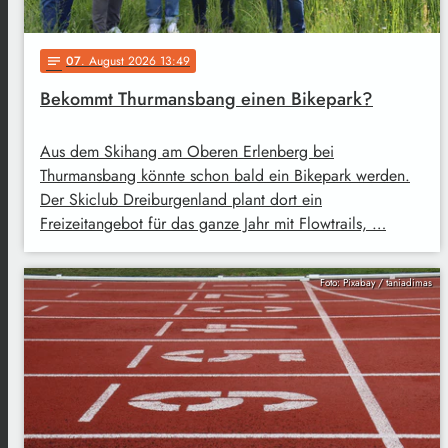
07
. August 2026 13:49
notes
Bekommt Thurmansbang einen Bikepark?
Aus dem Skihang am Oberen Erlenberg bei
Thurmansbang könnte schon bald ein Bikepark werden.
Der Skiclub Dreiburgenland plant dort ein
Freizeitangebot für das ganze Jahr mit Flowtrails, …
Foto: Pixabay / taniadimas