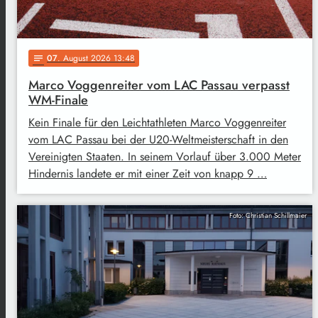
07
. August 2026 13:48
notes
Marco Voggenreiter vom LAC Passau verpasst
WM-Finale
Kein Finale für den Leichtathleten Marco Voggenreiter
vom LAC Passau bei der U20-Weltmeisterschaft in den
Vereinigten Staaten. In seinem Vorlauf über 3.000 Meter
Hindernis landete er mit einer Zeit von knapp 9 …
Foto: Christian Schillmaier