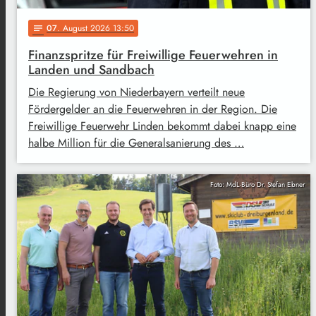
07
. August 2026 13:50
notes
Finanzspritze für Freiwillige Feuerwehren in
Landen und Sandbach
Die Regierung von Niederbayern verteilt neue
Fördergelder an die Feuerwehren in der Region. Die
Freiwillige Feuerwehr Linden bekommt dabei knapp eine
halbe Million für die Generalsanierung des …
Foto: MdL-Büro Dr. Stefan Ebner