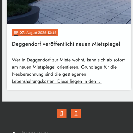
07
. August 2026 13:46
notes
Deggendorf veröffentlicht neuen Mietspiegel
Wer in Deggendorf zur Miete wohnt, kann sich ab sofort
am neuen Mietspiegel orientieren. Grundlage für die
Neuberechnung sind die gestiegenen
Lebenshaltungskosten. Diese liegen in den …