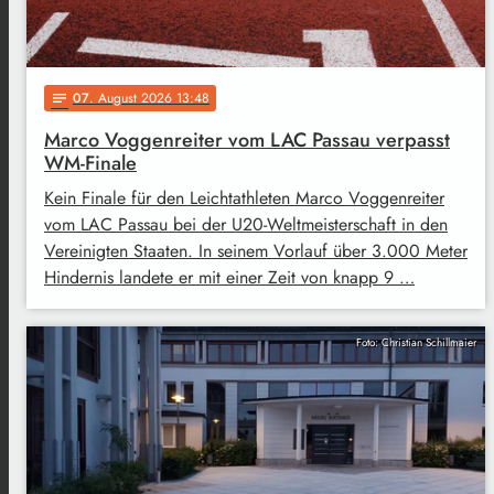
07
. August 2026 13:48
notes
Marco Voggenreiter vom LAC Passau verpasst
WM-Finale
Kein Finale für den Leichtathleten Marco Voggenreiter
vom LAC Passau bei der U20-Weltmeisterschaft in den
Vereinigten Staaten. In seinem Vorlauf über 3.000 Meter
Hindernis landete er mit einer Zeit von knapp 9 …
Foto: Christian Schillmaier