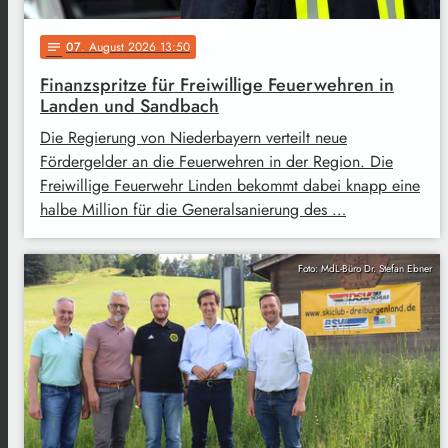
07
. August 2026 13:50
notes
Finanzspritze für Freiwillige Feuerwehren in
Landen und Sandbach
Die Regierung von Niederbayern verteilt neue
Fördergelder an die Feuerwehren in der Region. Die
Freiwillige Feuerwehr Linden bekommt dabei knapp eine
halbe Million für die Generalsanierung des …
Foto: MdL-Büro Dr. Stefan Ebner