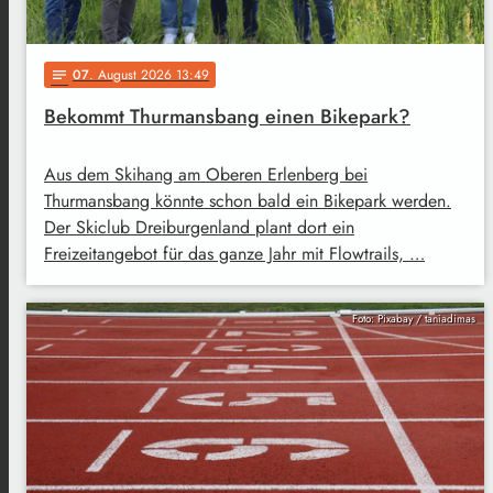
07
. August 2026 13:49
notes
Bekommt Thurmansbang einen Bikepark?
Aus dem Skihang am Oberen Erlenberg bei
Thurmansbang könnte schon bald ein Bikepark werden.
Der Skiclub Dreiburgenland plant dort ein
Freizeitangebot für das ganze Jahr mit Flowtrails, …
Foto: Pixabay / taniadimas