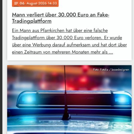
06
. August 2026 14:33
notes
Mann verliert über 30.000 Euro an Fake-
Tradingplattform
Ein Mann aus Pfarrkirchen hat über eine falsche
Tradingplattform über 30.000 Euro verloren. Er wurde
über eine Werbung darauf aufmerksam und hat dort über
einen Zeitraum von mehreren Monaten mehr als …
Foto: Fotolia / lassedesignen