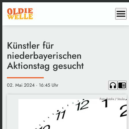
menu
Künstler für
niederbayerischen
Aktionstag gesucht
headphones
chrome_reader_mode
02. Mai 2024
· 16:45 Uhr
Foto: Fotolia / Stauke