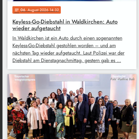
06
. August 2026 14:32
notes
Keyless-Go-Diebstahl in Waldkirchen: Auto
wieder aufgetaucht
In Waldkirchen ist ein Auto durch einen sogenannten
Keyless-Go-Diebstahl gestohlen worden – und am
nächsten Tag wieder aufgetaucht. Laut Polizei war der
Diebstahl am Dienstagnachmittag, gestern gab es …
Foto: Matthias Balk