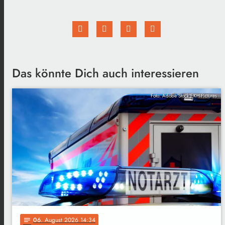
Das könnte Dich auch interessieren
Foto: Adobe Stock EKH-Pictures
06
. August 2026 14:34
notes