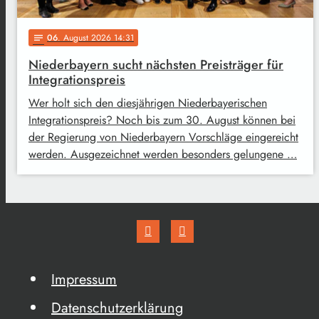
06
. August 2026 14:31
notes
Niederbayern sucht nächsten Preisträger für
Integrationspreis
Wer holt sich den diesjährigen Niederbayerischen
Integrationspreis? Noch bis zum 30. August können bei
der Regierung von Niederbayern Vorschläge eingereicht
werden. Ausgezeichnet werden besonders gelungene …
Impressum
Datenschutzerklärung