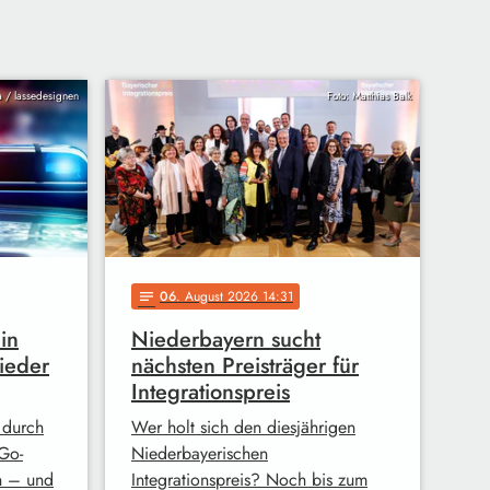
ia / lassedesignen
Foto: Matthias Balk
06
. August 2026 14:31
notes
in
Niederbayern sucht
ieder
nächsten Preisträger für
Integrationspreis
 durch
Wer holt sich den diesjährigen
Go-
Niederbayerischen
n – und
Integrationspreis? Noch bis zum