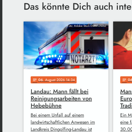
Das könnte Dich auch inte
Foto: Adobe Stock EKH-Pictures
06
. August 2026 14:34
0
notes
notes
Landau: Mann fällt bei
Mann
Reinigungsarbeiten von
Euro
Hebebühne
Trad
Bei einem Unfall auf einem
Ein M
landwirtschaftlichen Anwesen im
eine 
Landkreis Dingolfing-Landau ist
30.00