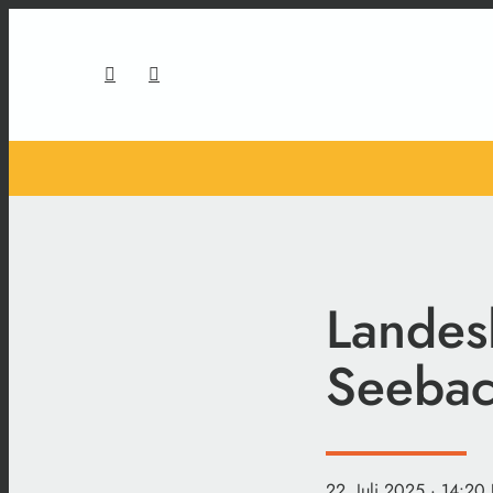
Landesl
Seeba
22. Juli 2025
· 14:20 