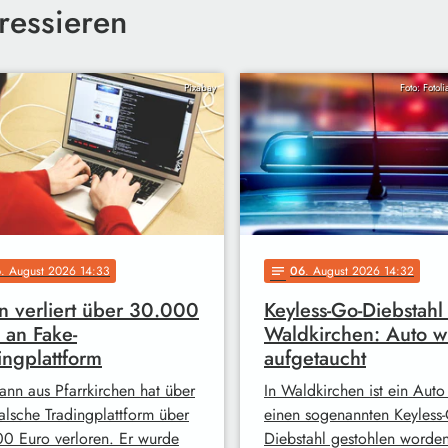
ressieren
Pixabay
Foto: Fotol
6
. August 2026 14:33
06
. August 2026 14:32
notes
 verliert über 30.000
Keyless-Go-Diebstahl 
 an Fake-
Waldkirchen: Auto w
ingplattform
aufgetaucht
ann aus Pfarrkirchen hat über
In Waldkirchen ist ein Auto
falsche Tradingplattform über
einen sogenannten Keyless-
0 Euro verloren. Er wurde
Diebstahl gestohlen worde