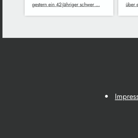
gestern ein 42-Jähriger schwer …
über 
Impres