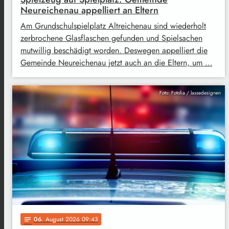
Neureichenau appelliert an Eltern
Am Grundschulspielplatz Altreichenau sind wiederholt
zerbrochene Glasflaschen gefunden und Spielsachen
mutwillig beschädigt worden. Deswegen appelliert die
Gemeinde Neureichenau jetzt auch an die Eltern, um …
Foto: Fotolia / lassedesignen
06
. August 2026 09:43
notes