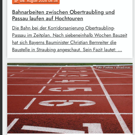
06
. August 2026 08:38
notes
Bahnarbeiten zwischen Obertraubling und
Passau laufen auf Hochtouren
Die Bahn bei der Korridorsanierung Obertraubling-
Passau im Zeitplan. Nach siebeneinhalb Wochen Bauzeit
hat sich Bayerns Bauminister Christian Bernreiter die
Baustelle in Straubing angeschaut. Sein Fazit lautet: …
Foto: Pixabay / taniadimas