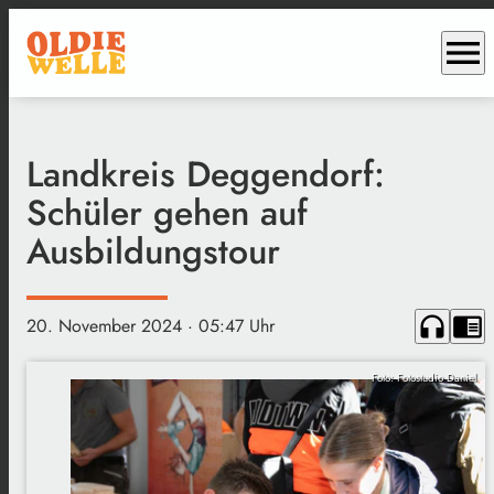
menu
Landkreis Deggendorf:
Schüler gehen auf
Ausbildungstour
headphones
chrome_reader_mode
20. November 2024
· 05:47 Uhr
Foto: Fotostudio Daniel