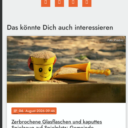
Das könnte Dich auch interessieren
Foto: Pixabay
06
. August 2026 09:46
notes
Zerbrochene Glasflaschen und kaputtes
Spielzeug auf Spielplatz: Gemeinde