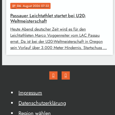
06
. August 2026 07:32
notes
Passauer Leichtathlet startet bei U20-
Weltmeisterschaft
Heute Abend deutscher Zeit wird es für den
Leichtathleten Marco Voggenreiter vom LAC Passau
ernst. Da ist bei der U20-Weltmeisterschaft in Oregon
sein Vorlauf über 3.000 Meter Hindernis. Startschuss …
Impressum
Datenschutzerklärung
Region wählen