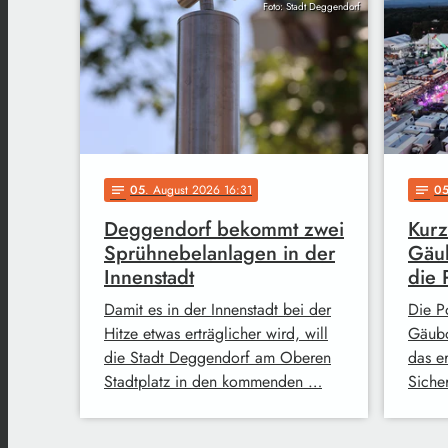
Foto: Stadt Deggendorf
05
. August 2026 16:31
0
notes
notes
Deggendorf bekommt zwei
Kurz
Sprühnebelanlagen in der
Gäub
Innenstadt
die 
Damit es in der Innenstadt bei der
Die Po
Hitze etwas erträglicher wird, will
Gäubo
die Stadt Deggendorf am Oberen
das e
Stadtplatz in den kommenden …
Siche