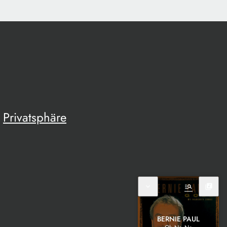
Privatsphäre
expand_more
manage_search
library_music
BERNIE PAUL