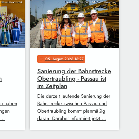
indermissionswerk
Foto: Deutsche Bahn AG/Tom Kiewning
05
. August 2026 16:27
notes
Sanierung der Bahnstrecke
m
Obertraubling - Passau ist
im Zeitplan
Die derzeit laufende Sanierung der
au haben
Bahnstrecke zwischen Passau und
ingen
Obertraubling kommt planmäßig
 …
daran. Darüber informiert jetzt …