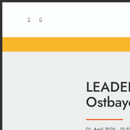
LEADER-
Ostbay
01. April 2026
· 15:5