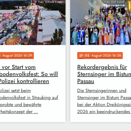
Foto: Simone Rieger
Foto: Ralf Adloff / K
5
. August 2026 16:29
05
. August 2026 16:28
notes
 vor Start vom
Rekordergebnis für
odenvolksfest: So will
Sternsinger im Bistu
Polizei kontrollieren
Passau
lizei setzt beim
Die Sternsingerinnen und
denvolksfest in Straubing auf
Sternsinger im Bistum Pass
rprobte und bewährte
bei der Aktion Dreikönigss
rheitskonzept der …
2026 ein beeindruckendes