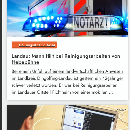
06
. August 2026 14:34
notes
Landau: Mann fällt bei Reinigungsarbeiten von
Hebebühne
Bei einem Unfall auf einem landwirtschaftlichen Anwesen
im Landkreis Dingolfing-Landau ist gestern ein 42-Jähriger
schwer verletzt worden. Er war bei Reinigungsarbeiten
im Landauer Ortsteil Fichtheim von einer mobilen …
Pixabay