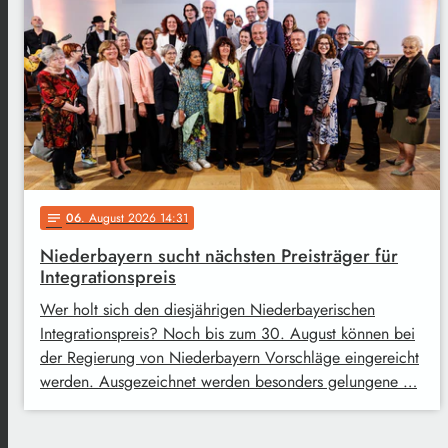
06
. August 2026 14:31
notes
Niederbayern sucht nächsten Preisträger für
Integrationspreis
Wer holt sich den diesjährigen Niederbayerischen
Integrationspreis? Noch bis zum 30. August können bei
der Regierung von Niederbayern Vorschläge eingereicht
werden. Ausgezeichnet werden besonders gelungene …