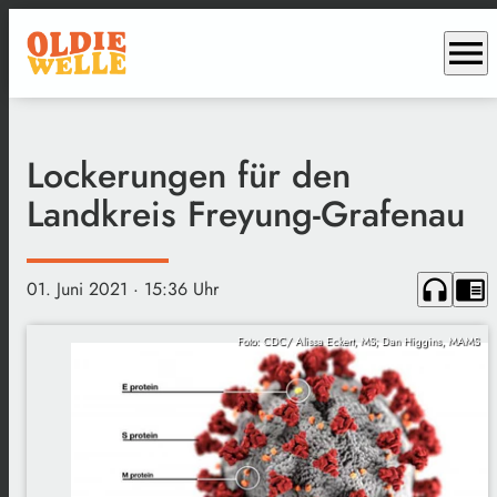
menu
Lockerungen für den
Landkreis Freyung-Grafenau
headphones
chrome_reader_mode
01. Juni 2021
· 15:36 Uhr
Foto: CDC/ Alissa Eckert, MS; Dan Higgins, MAMS