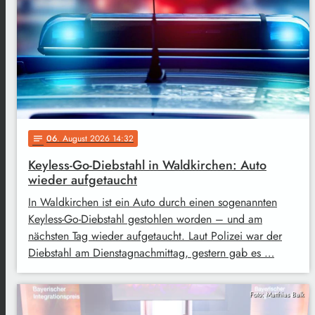
06
. August 2026 14:32
notes
Keyless-Go-Diebstahl in Waldkirchen: Auto
wieder aufgetaucht
In Waldkirchen ist ein Auto durch einen sogenannten
Keyless-Go-Diebstahl gestohlen worden – und am
nächsten Tag wieder aufgetaucht. Laut Polizei war der
Diebstahl am Dienstagnachmittag, gestern gab es …
Foto: Matthias Balk