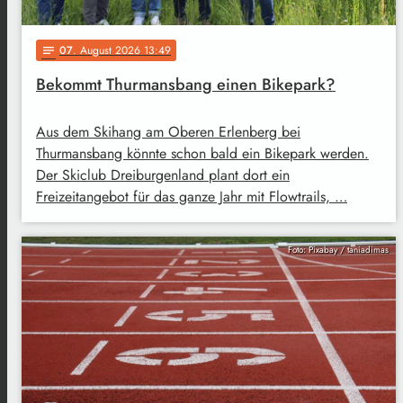
07
. August 2026 13:49
notes
Bekommt Thurmansbang einen Bikepark?
Aus dem Skihang am Oberen Erlenberg bei
Thurmansbang könnte schon bald ein Bikepark werden.
Der Skiclub Dreiburgenland plant dort ein
Freizeitangebot für das ganze Jahr mit Flowtrails, …
Foto: Pixabay / taniadimas