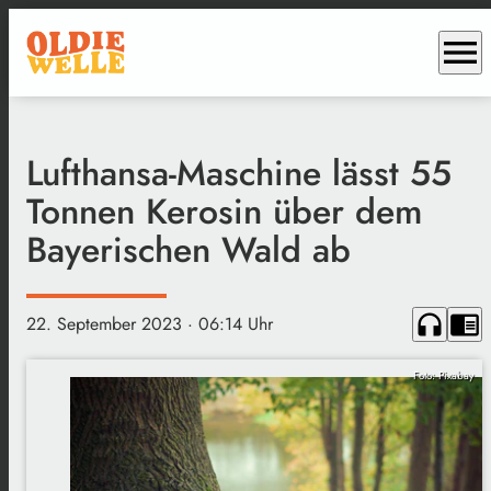
menu
Lufthansa-Maschine lässt 55
Tonnen Kerosin über dem
Bayerischen Wald ab
headphones
chrome_reader_mode
22. September 2023
· 06:14 Uhr
Foto: Pixabay