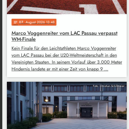
07
. August 2026 13:48
notes
Marco Voggenreiter vom LAC Passau verpasst
WM-Finale
Kein Finale für den Leichtathleten Marco Voggenreiter
vom LAC Passau bei der U20-Weltmeisterschaft in den
Vereinigten Staaten. In seinem Vorlauf über 3.000 Meter
Hindernis landete er mit einer Zeit von knapp 9 …
Foto: Christian Schillmaier