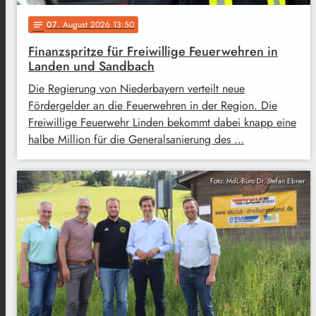
07
. August 2026 13:50
notes
Finanzspritze für Freiwillige Feuerwehren in
Landen und Sandbach
Die Regierung von Niederbayern verteilt neue
Fördergelder an die Feuerwehren in der Region. Die
Freiwillige Feuerwehr Linden bekommt dabei knapp eine
halbe Million für die Generalsanierung des …
Foto: MdL-Büro Dr. Stefan Ebner