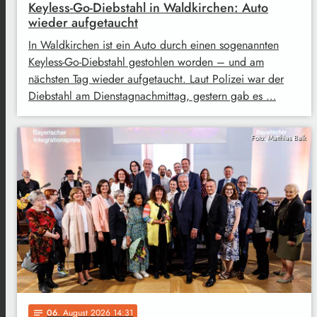
Keyless-Go-Diebstahl in Waldkirchen: Auto
wieder aufgetaucht
In Waldkirchen ist ein Auto durch einen sogenannten
Keyless-Go-Diebstahl gestohlen worden – und am
nächsten Tag wieder aufgetaucht. Laut Polizei war der
Diebstahl am Dienstagnachmittag, gestern gab es …
Foto: Matthias Balk
06
. August 2026 14:31
notes