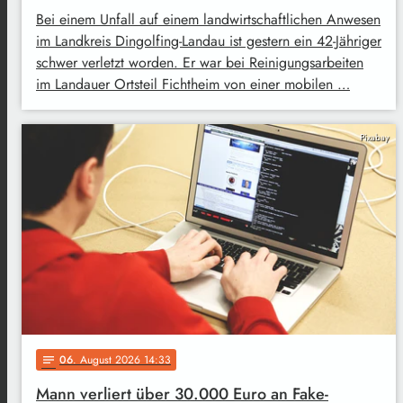
Bei einem Unfall auf einem landwirtschaftlichen Anwesen
im Landkreis Dingolfing-Landau ist gestern ein 42-Jähriger
schwer verletzt worden. Er war bei Reinigungsarbeiten
im Landauer Ortsteil Fichtheim von einer mobilen …
Pixabay
06
. August 2026 14:33
notes
Mann verliert über 30.000 Euro an Fake-