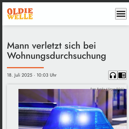
menu
Mann verletzt sich bei
Wohnungsdurchsuchung
headphones
chrome_reader_mode
18. Juli 2025
· 10:03 Uhr
Foto: Fotolia / Jürgen Fälchle