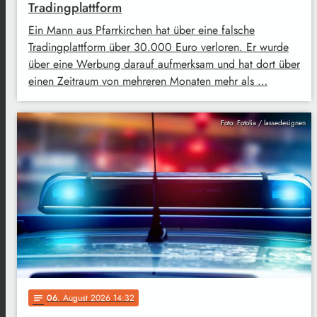
Tradingplattform
Ein Mann aus Pfarrkirchen hat über eine falsche
Tradingplattform über 30.000 Euro verloren. Er wurde
über eine Werbung darauf aufmerksam und hat dort über
einen Zeitraum von mehreren Monaten mehr als …
Foto: Fotolia / lassedesignen
06
. August 2026 14:32
notes