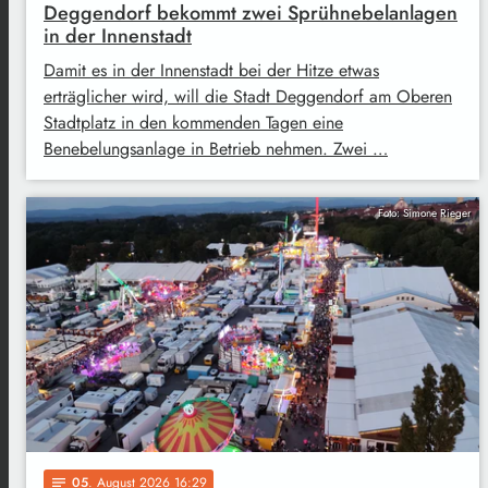
Deggendorf bekommt zwei Sprühnebelanlagen
in der Innenstadt
Damit es in der Innenstadt bei der Hitze etwas
erträglicher wird, will die Stadt Deggendorf am Oberen
Stadtplatz in den kommenden Tagen eine
Benebelungsanlage in Betrieb nehmen. Zwei …
Foto: Simone Rieger
05
. August 2026 16:29
notes