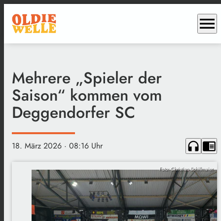
menu
Mehrere „Spieler der
Saison“ kommen vom
Deggendorfer SC
headphones
chrome_reader_mode
18. März 2026
· 08:16 Uhr
Foto: Christian Schillmaier