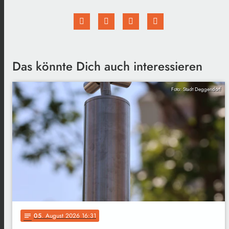
Das könnte Dich auch interessieren
Foto: Stadt Deggendorf
05
. August 2026 16:31
notes