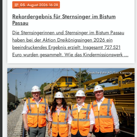
05
. August 2026 16:28
notes
Rekordergebnis für Sternsinger im Bistum
Passau
Die Sternsingerinnen und Sternsinger im Bistum Passau
haben bei der Aktion Dreikönigssingen 2026 ein
beeindruckendes Ergebnis erzielt: Insgesamt 727.521
Euro wurden gesammelt. Wie das Kindermissionswerk …
Foto: Deutsche Bahn AG/Tom Kiewning