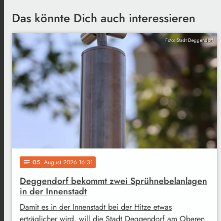
Das könnte Dich auch interessieren
Foto: Stadt Deggendorf
05
. August 2026 16:31
notes
Deggendorf bekommt zwei Sprühnebelanlagen
in der Innenstadt
Damit es in der Innenstadt bei der Hitze etwas
erträglicher wird, will die Stadt Deggendorf am Oberen