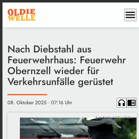
menu
Nach Diebstahl aus
Feuerwehrhaus: Feuerwehr
Obernzell wieder für
Verkehrsunfälle gerüstet
headphones
chrome_reader_mode
08. Oktober 2025
· 07:16 Uhr
Foto: Fotolia / Stefan KÃ¶rber