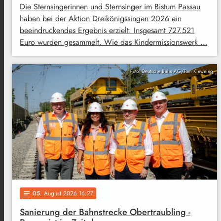
Die Sternsingerinnen und Sternsinger im Bistum Passau
haben bei der Aktion Dreikönigssingen 2026 ein
beeindruckendes Ergebnis erzielt: Insgesamt 727.521
Euro wurden gesammelt. Wie das Kindermissionswerk …
Foto: Deutsche Bahn AG/Tom Kiewning
05
. August 2026 16:27
notes
Sanierung der Bahnstrecke Obertraubling -