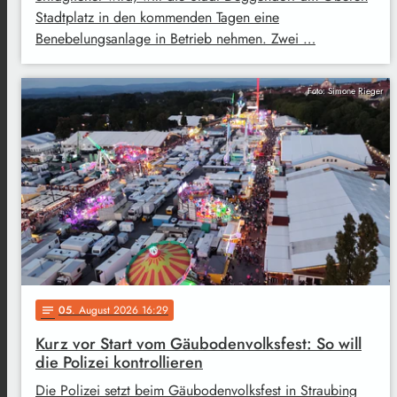
Stadtplatz in den kommenden Tagen eine
Benebelungsanlage in Betrieb nehmen. Zwei …
Foto: Simone Rieger
05
. August 2026 16:29
notes
Kurz vor Start vom Gäubodenvolksfest: So will
die Polizei kontrollieren
Die Polizei setzt beim Gäubodenvolksfest in Straubing