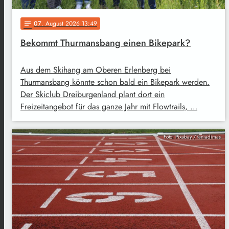
07
. August 2026 13:49
notes
Bekommt Thurmansbang einen Bikepark?
Aus dem Skihang am Oberen Erlenberg bei
Thurmansbang könnte schon bald ein Bikepark werden.
Der Skiclub Dreiburgenland plant dort ein
Freizeitangebot für das ganze Jahr mit Flowtrails, …
Foto: Pixabay / taniadimas