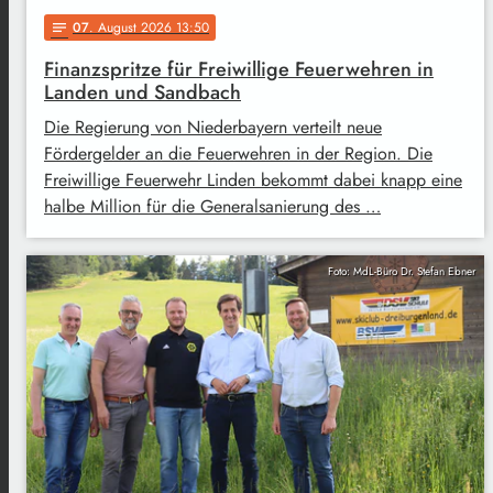
07
. August 2026 13:50
notes
Finanzspritze für Freiwillige Feuerwehren in
Landen und Sandbach
Die Regierung von Niederbayern verteilt neue
Fördergelder an die Feuerwehren in der Region. Die
Freiwillige Feuerwehr Linden bekommt dabei knapp eine
halbe Million für die Generalsanierung des …
Foto: MdL-Büro Dr. Stefan Ebner