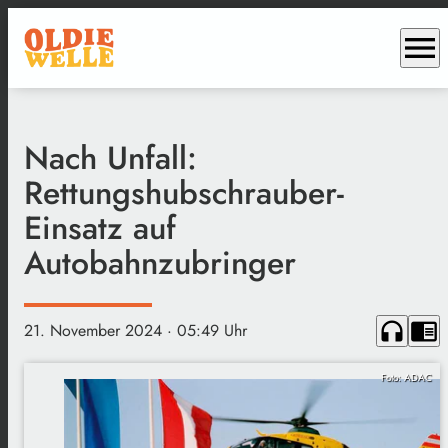
menu
Nach Unfall:
Rettungshubschrauber-
Einsatz auf
Autobahnzubringer
headphones
chrome_reader_mode
21. November 2024
· 05:49 Uhr
Foto: ADAC