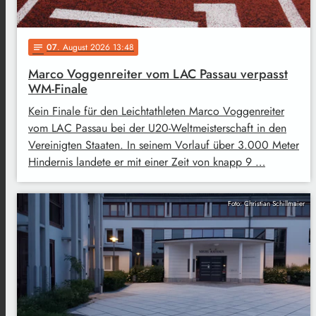
07
. August 2026 13:48
notes
Marco Voggenreiter vom LAC Passau verpasst
WM-Finale
Kein Finale für den Leichtathleten Marco Voggenreiter
vom LAC Passau bei der U20-Weltmeisterschaft in den
Vereinigten Staaten. In seinem Vorlauf über 3.000 Meter
Hindernis landete er mit einer Zeit von knapp 9 …
Foto: Christian Schillmaier