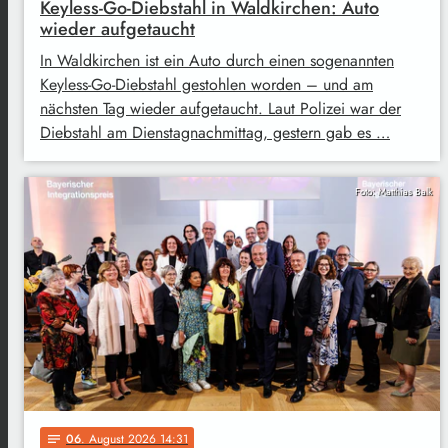
Keyless-Go-Diebstahl in Waldkirchen: Auto
wieder aufgetaucht
In Waldkirchen ist ein Auto durch einen sogenannten
Keyless-Go-Diebstahl gestohlen worden – und am
nächsten Tag wieder aufgetaucht. Laut Polizei war der
Diebstahl am Dienstagnachmittag, gestern gab es …
Foto: Matthias Balk
06
. August 2026 14:31
notes