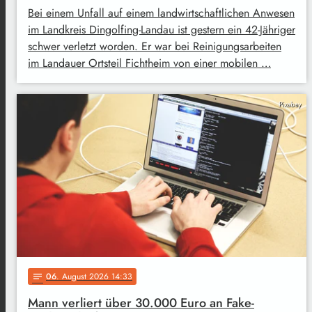
Bei einem Unfall auf einem landwirtschaftlichen Anwesen
im Landkreis Dingolfing-Landau ist gestern ein 42-Jähriger
schwer verletzt worden. Er war bei Reinigungsarbeiten
im Landauer Ortsteil Fichtheim von einer mobilen …
Pixabay
06
. August 2026 14:33
notes
Mann verliert über 30.000 Euro an Fake-