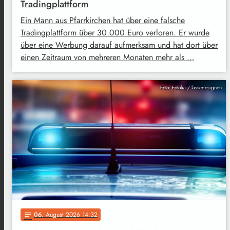
Tradingplattform
Ein Mann aus Pfarrkirchen hat über eine falsche
Tradingplattform über 30.000 Euro verloren. Er wurde
über eine Werbung darauf aufmerksam und hat dort über
einen Zeitraum von mehreren Monaten mehr als …
Foto: Fotolia / lassedesignen
06
. August 2026 14:32
notes