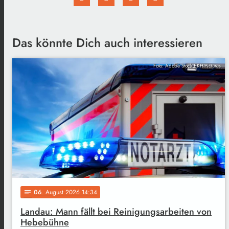
Das könnte Dich auch interessieren
Foto: Adobe Stock EKH-Pictures
06
. August 2026 14:34
notes
Landau: Mann fällt bei Reinigungsarbeiten von
Hebebühne