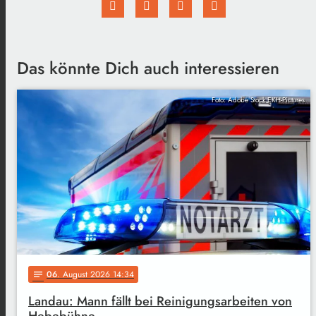
Das könnte Dich auch interessieren
Foto: Adobe Stock EKH-Pictures
06
. August 2026 14:34
notes
Landau: Mann fällt bei Reinigungsarbeiten von
Hebebühne