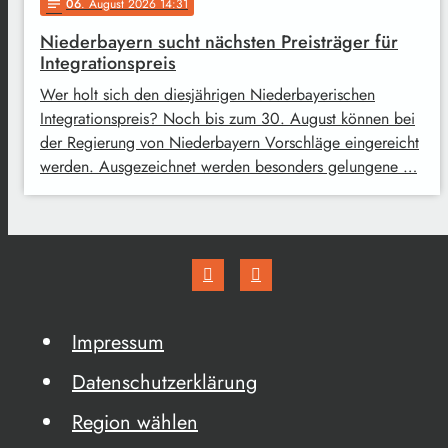
06
. August 2026 14:31
notes
Niederbayern sucht nächsten Preisträger für
Integrationspreis
Wer holt sich den diesjährigen Niederbayerischen
Integrationspreis? Noch bis zum 30. August können bei
der Regierung von Niederbayern Vorschläge eingereicht
werden. Ausgezeichnet werden besonders gelungene …
Impressum
Datenschutzerklärung
Region wählen