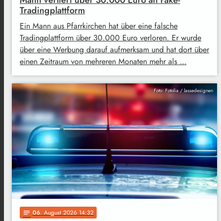
Tradingplattform
Ein Mann aus Pfarrkirchen hat über eine falsche
Tradingplattform über 30.000 Euro verloren. Er wurde
über eine Werbung darauf aufmerksam und hat dort über
einen Zeitraum von mehreren Monaten mehr als …
Foto: Fotolia / lassedesignen
06
. August 2026 14:32
notes