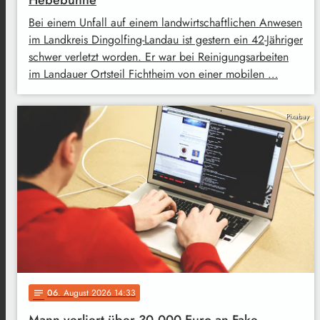
Bei einem Unfall auf einem landwirtschaftlichen Anwesen
im Landkreis Dingolfing-Landau ist gestern ein 42-Jähriger
schwer verletzt worden. Er war bei Reinigungsarbeiten
im Landauer Ortsteil Fichtheim von einer mobilen …
Pixabay
06
. August 2026 14:33
notes
Mann verliert über 30.000 Euro an Fake-