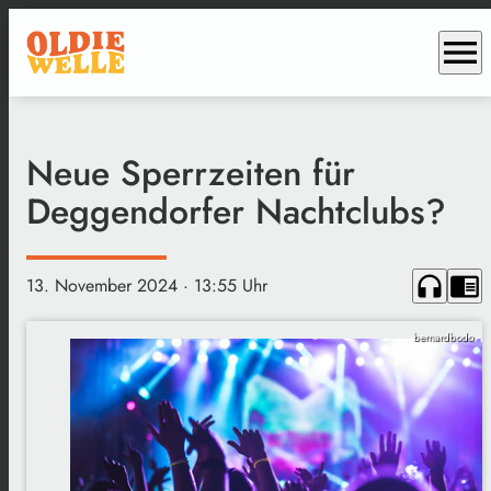
menu
Neue Sperrzeiten für
Deggendorfer Nachtclubs?
headphones
chrome_reader_mode
13. November 2024
· 13:55 Uhr
bernardbodo