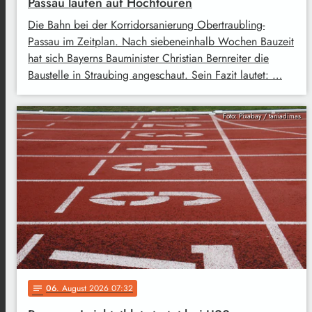
Passau laufen auf Hochtouren
Die Bahn bei der Korridorsanierung Obertraubling-
Passau im Zeitplan. Nach siebeneinhalb Wochen Bauzeit
hat sich Bayerns Bauminister Christian Bernreiter die
Baustelle in Straubing angeschaut. Sein Fazit lautet: …
Foto: Pixabay / taniadimas
06
. August 2026 07:32
notes