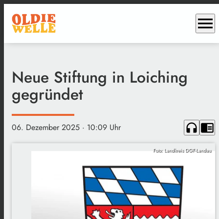
menu
Neue Stiftung in Loiching
gegründet
headphones
chrome_reader_mode
06. Dezember 2025
· 10:09 Uhr
Foto: Landkreis DGF-Landau