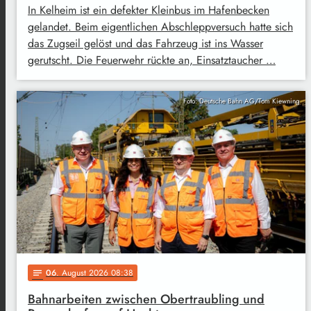
In Kelheim ist ein defekter Kleinbus im Hafenbecken
gelandet. Beim eigentlichen Abschleppversuch hatte sich
das Zugseil gelöst und das Fahrzeug ist ins Wasser
gerutscht. Die Feuerwehr rückte an, Einsatztaucher …
Foto: Deutsche Bahn AG/Tom Kiewning
06
. August 2026 08:38
notes
Bahnarbeiten zwischen Obertraubling und