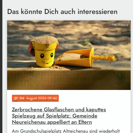
Das könnte Dich auch interessieren
Foto: Pixabay
06
. August 2026 09:46
notes
Zerbrochene Glasflaschen und kaputtes
Spielzeug auf Spielplatz: Gemeinde
Neureichenau appelliert an Eltern
Am Grundschulspielplatz Altreichenau sind wiederholt