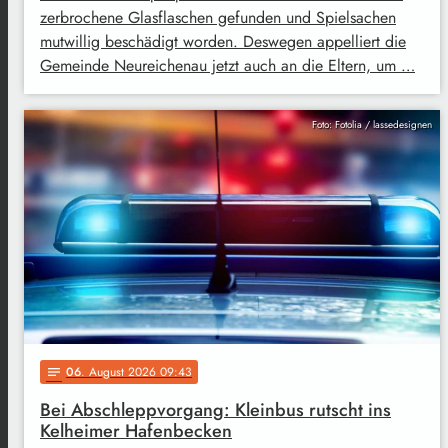
zerbrochene Glasflaschen gefunden und Spielsachen
mutwillig beschädigt worden. Deswegen appelliert die
Gemeinde Neureichenau jetzt auch an die Eltern, um …
Foto: Fotolia / lassedesignen
06
. August 2026 09:43
notes
Bei Abschleppvorgang: Kleinbus rutscht ins
Kelheimer Hafenbecken