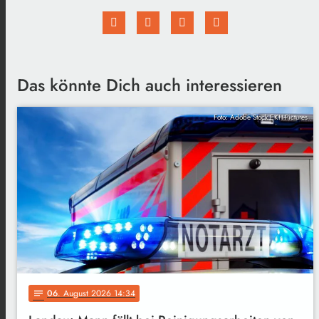
Das könnte Dich auch interessieren
Foto: Adobe Stock EKH-Pictures
06
. August 2026 14:34
notes