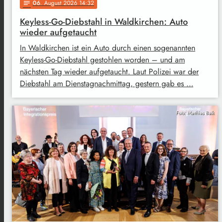
06
. August 2026 14:32
notes
Keyless-Go-Diebstahl in Waldkirchen: Auto
wieder aufgetaucht
In Waldkirchen ist ein Auto durch einen sogenannten
Keyless-Go-Diebstahl gestohlen worden – und am
nächsten Tag wieder aufgetaucht. Laut Polizei war der
Diebstahl am Dienstagnachmittag, gestern gab es …
Foto: Matthias Balk