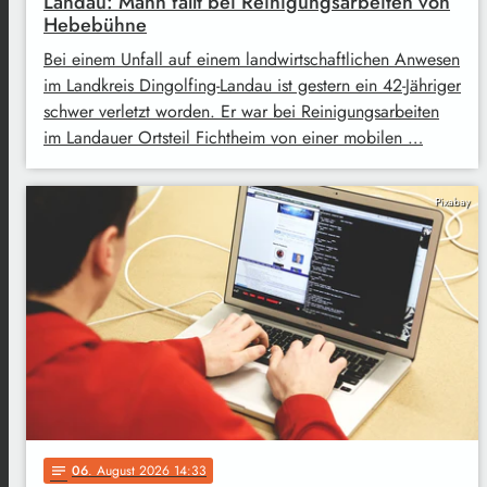
Landau: Mann fällt bei Reinigungsarbeiten von
Hebebühne
Bei einem Unfall auf einem landwirtschaftlichen Anwesen
im Landkreis Dingolfing-Landau ist gestern ein 42-Jähriger
schwer verletzt worden. Er war bei Reinigungsarbeiten
im Landauer Ortsteil Fichtheim von einer mobilen …
Pixabay
06
. August 2026 14:33
notes