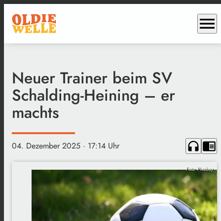
menu
Neuer Trainer beim SV
Schalding-Heining – er
machts
headphones
chrome_reader_mode
04. Dezember 2025
· 17:14 Uhr
Foto: Pixabay