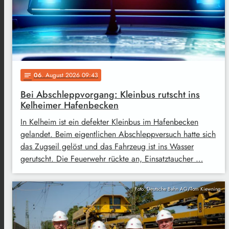
06
. August 2026 09:43
notes
Bei Abschleppvorgang: Kleinbus rutscht ins
Kelheimer Hafenbecken
In Kelheim ist ein defekter Kleinbus im Hafenbecken
gelandet. Beim eigentlichen Abschleppversuch hatte sich
das Zugseil gelöst und das Fahrzeug ist ins Wasser
gerutscht. Die Feuerwehr rückte an, Einsatztaucher …
Foto: Deutsche Bahn AG/Tom Kiewning