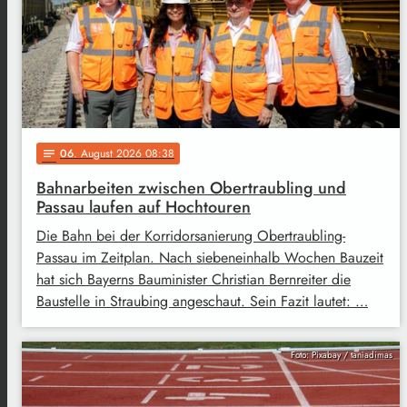
06
. August 2026 08:38
notes
Bahnarbeiten zwischen Obertraubling und
Passau laufen auf Hochtouren
Die Bahn bei der Korridorsanierung Obertraubling-
Passau im Zeitplan. Nach siebeneinhalb Wochen Bauzeit
hat sich Bayerns Bauminister Christian Bernreiter die
Baustelle in Straubing angeschaut. Sein Fazit lautet: …
Foto: Pixabay / taniadimas