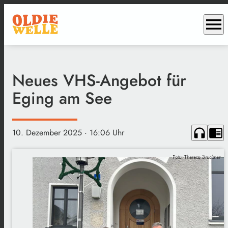
menu
Neues VHS-Angebot für
Eging am See
headphones
chrome_reader_mode
10. Dezember 2025
· 16:06 Uhr
Foto: Theresa Bruckner