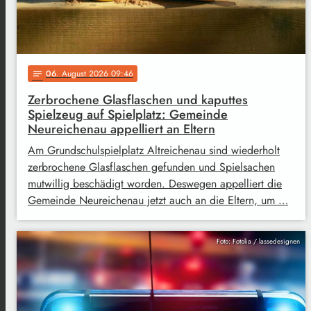
06
. August 2026 09:46
notes
Zerbrochene Glasflaschen und kaputtes
Spielzeug auf Spielplatz: Gemeinde
Neureichenau appelliert an Eltern
Am Grundschulspielplatz Altreichenau sind wiederholt
zerbrochene Glasflaschen gefunden und Spielsachen
mutwillig beschädigt worden. Deswegen appelliert die
Gemeinde Neureichenau jetzt auch an die Eltern, um …
Foto: Fotolia / lassedesignen