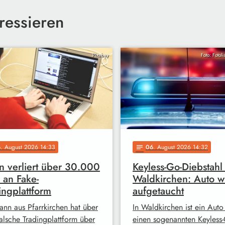
ressieren
Pixabay
Foto: Fotol
6
. August 2026 14:33
06
. August 2026 14:32
notes
 verliert über 30.000
Keyless-Go-Diebstahl 
 an Fake-
Waldkirchen: Auto w
ingplattform
aufgetaucht
ann aus Pfarrkirchen hat über
In Waldkirchen ist ein Auto
falsche Tradingplattform über
einen sogenannten Keyless-