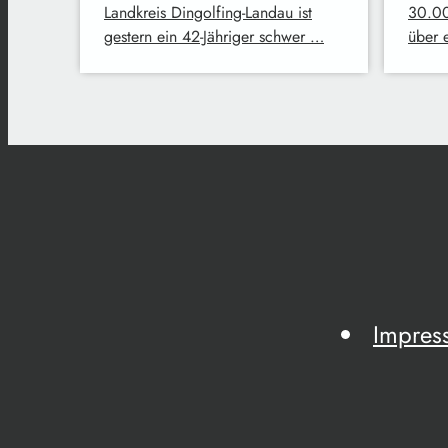
Landkreis Dingolfing-Landau ist
30.00
gestern ein 42-Jähriger schwer …
über 
Impres