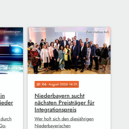
ia / lassedesignen
Foto: Matthias Balk
06
. August 2026 14:31
notes
in
Niederbayern sucht
ieder
nächsten Preisträger für
Integrationspreis
 durch
Wer holt sich den diesjährigen
Go-
Niederbayerischen