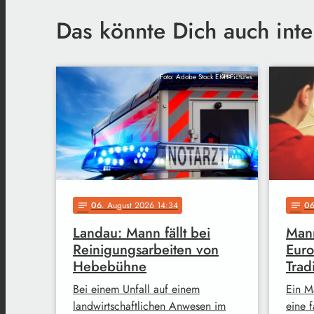
Das könnte Dich auch inte
Foto: Adobe Stock EKH-Pictures
06
. August 2026 14:34
0
notes
notes
Landau: Mann fällt bei
Mann
Reinigungsarbeiten von
Euro
Hebebühne
Trad
Bei einem Unfall auf einem
Ein M
landwirtschaftlichen Anwesen im
eine 