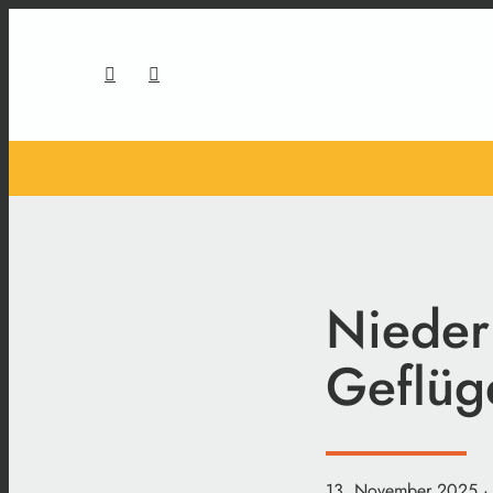
Niederb
Geflüg
13. November 2025
·