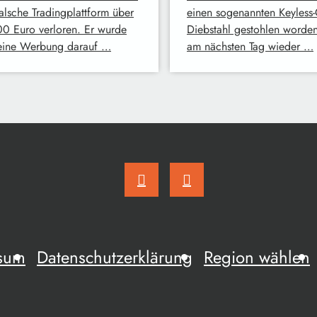
falsche Tradingplattform über
einen sogenannten Keyless-
0 Euro verloren. Er wurde
Diebstahl gestohlen worde
eine Werbung darauf …
am nächsten Tag wieder …
sum
Datenschutzerklärung
Region wählen