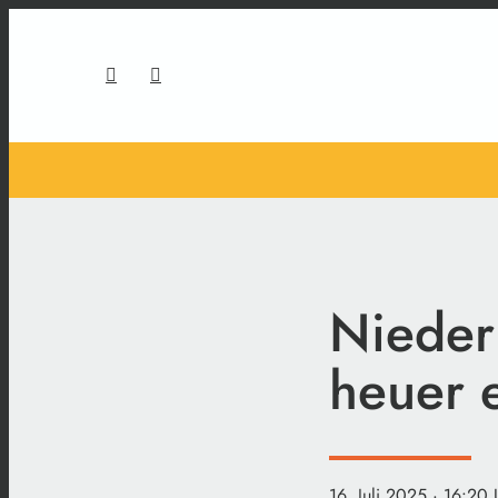
Nieder
heuer e
16. Juli 2025
· 16:20 