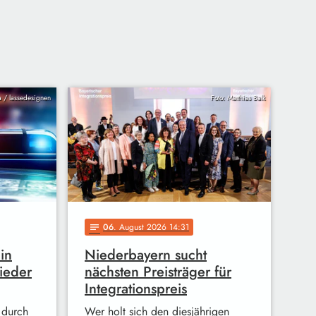
ia / lassedesignen
Foto: Matthias Balk
06
. August 2026 14:31
notes
in
Niederbayern sucht
ieder
nächsten Preisträger für
Integrationspreis
 durch
Wer holt sich den diesjährigen