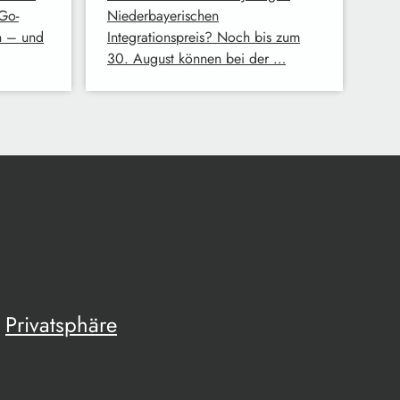
Go-
Niederbayerischen
n – und
Integrationspreis? Noch bis zum
30. August können bei der …
Privatsphäre