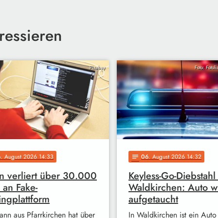
ressieren
Pixabay
Foto: Fotol
6
. August 2026 14:33
06
. August 2026 14:32
notes
 verliert über 30.000
Keyless-Go-Diebstahl 
 an Fake-
Waldkirchen: Auto w
ingplattform
aufgetaucht
ann aus Pfarrkirchen hat über
In Waldkirchen ist ein Auto