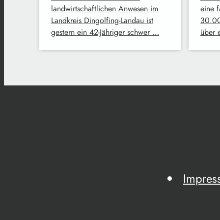
landwirtschaftlichen Anwesen im
eine 
Landkreis Dingolfing-Landau ist
30.00
gestern ein 42-Jähriger schwer …
über 
Impres