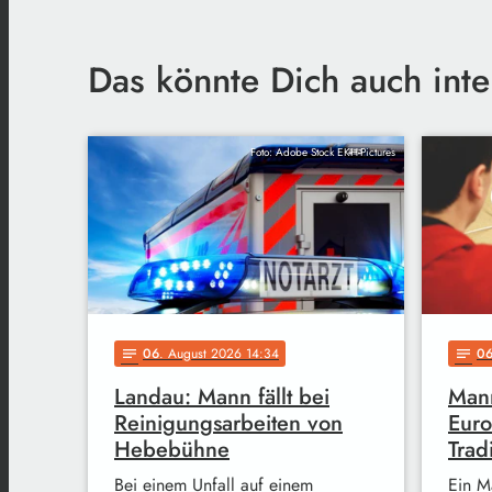
Das könnte Dich auch inte
Foto: Adobe Stock EKH-Pictures
06
. August 2026 14:34
0
notes
notes
Landau: Mann fällt bei
Mann
Reinigungsarbeiten von
Euro
Hebebühne
Trad
Bei einem Unfall auf einem
Ein M