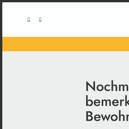
Nochma
bemerk
Bewoh