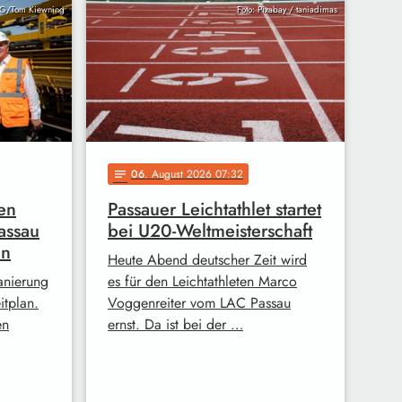
AG/Tom Kiewning
Foto: Pixabay / taniadimas
06
. August 2026 07:32
notes
en
Passauer Leichtathlet startet
assau
bei U20-Weltmeisterschaft
en
Heute Abend deutscher Zeit wird
anierung
es für den Leichtathleten Marco
itplan.
Voggenreiter vom LAC Passau
en
ernst. Da ist bei der …