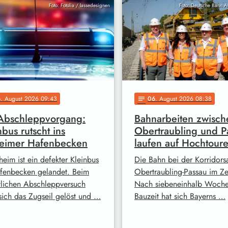
Foto: Fotolia / lassedesignen
Foto: Deutsche Bahn 
6
. August 2026 09:43
06
. August 2026 08:38
notes
Abschleppvorgang:
Bahnarbeiten zwisch
nbus rutscht ins
Obertraubling und P
heimer Hafenbecken
laufen auf Hochtour
heim ist ein defekter Kleinbus
Die Bahn bei der Korridors
fenbecken gelandet. Beim
Obertraubling-Passau im Ze
tlichen Abschleppversuch
Nach siebeneinhalb Woch
 sich das Zugseil gelöst und …
Bauzeit hat sich Bayerns …