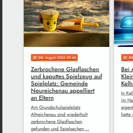
Foto: Pixabay
06
. August 2026 09:46
0
notes
notes
Zerbrochene Glasflaschen
Bei 
und kaputtes Spielzeug auf
Klei
Spielplatz: Gemeinde
Kel
Neureichenau appelliert
In Kel
an Eltern
im Ha
Am Grundschulspielplatz
eigen
Altreichenau sind wiederholt
hatte
zerbrochene Glasflaschen
gefunden und Spielsachen …