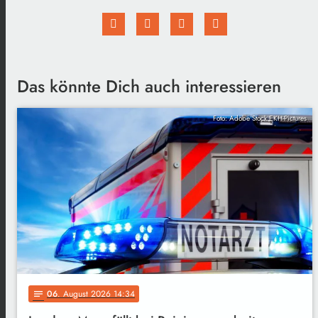
Das könnte Dich auch interessieren
Foto: Adobe Stock EKH-Pictures
06
. August 2026 14:34
notes