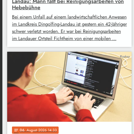
Landau: Mann fällt bei Reinigungsarbeiten von
Hebebühne
Bei einem Unfall auf einem landwirtschaftlichen Anwesen
im Landkreis Dingolfing-Landau ist gestern ein 42-Jähriger
schwer verletzt worden. Er war bei Reinigungsarbeiten
im Landauer Ortsteil Fichtheim von einer mobilen …
Pixabay
06
. August 2026 14:33
notes