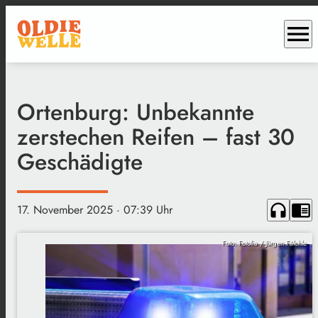
menu
Ortenburg: Unbekannte
zerstechen Reifen – fast 30
Geschädigte
headphones
chrome_reader_mode
17. November 2025
· 07:39 Uhr
Foto: Fotolia / Jürgen Fälchle