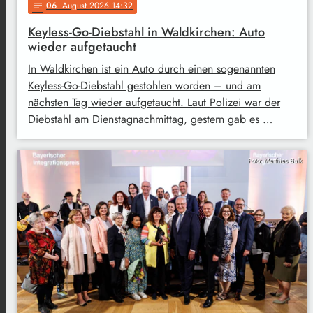
06
. August 2026 14:32
notes
Keyless-Go-Diebstahl in Waldkirchen: Auto
wieder aufgetaucht
In Waldkirchen ist ein Auto durch einen sogenannten
Keyless-Go-Diebstahl gestohlen worden – und am
nächsten Tag wieder aufgetaucht. Laut Polizei war der
Diebstahl am Dienstagnachmittag, gestern gab es …
Foto: Matthias Balk