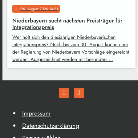
06
. August 2026 14:31
notes
Niederbayern sucht nächsten Preisträger für
Integrationspreis
Wer holt sich den diesjährigen Niederbayerischen
Integrationspreis? Noch bis zum 30. August können bei
der Regierung von Niederbayern Vorschläge eingereicht
werden. Ausgezeichnet werden mit besonders …
Impressum
Datenschutzerklärung