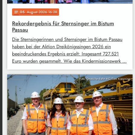
05
. August 2026 16:28
notes
Rekordergebnis für Sternsinger im Bistum
Passau
Die Sternsingerinnen und Sternsinger im Bistum Passau
haben bei der Aktion Dreikönigssingen 2026 ein
beeindruckendes Ergebnis erzielt: Insgesamt 727.521
Euro wurden gesammelt. Wie das Kindermissionswerk …
Foto: Deutsche Bahn AG/Tom Kiewning