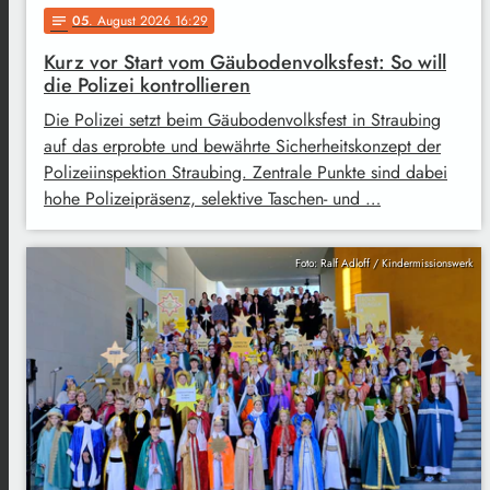
05
. August 2026 16:29
notes
Kurz vor Start vom Gäubodenvolksfest: So will
die Polizei kontrollieren
Die Polizei setzt beim Gäubodenvolksfest in Straubing
auf das erprobte und bewährte Sicherheitskonzept der
Polizeiinspektion Straubing. Zentrale Punkte sind dabei
hohe Polizeipräsenz, selektive Taschen- und …
Foto: Ralf Adloff / Kindermissionswerk