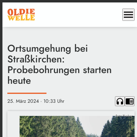
menu
Ortsumgehung bei
Straßkirchen:
Probebohrungen starten
heute
headphones
chrome_reader_mode
25. März 2024
· 10:33 Uhr
Foto: Pixabay