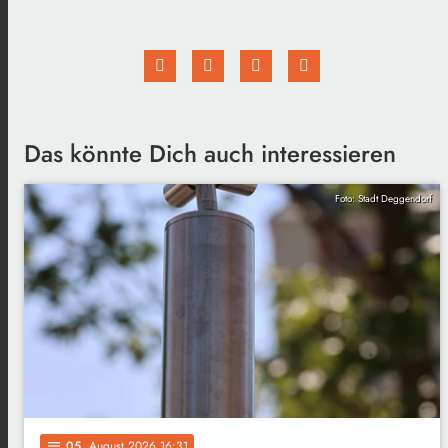
Das könnte Dich auch interessieren
Foto: Stadt Deggendorf
05
. August 2026 16:31
notes