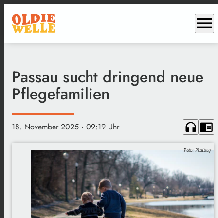
menu
Passau sucht dringend neue
Pflegefamilien
headphones
chrome_reader_mode
18. November 2025
· 09:19 Uhr
Foto: Pixabay