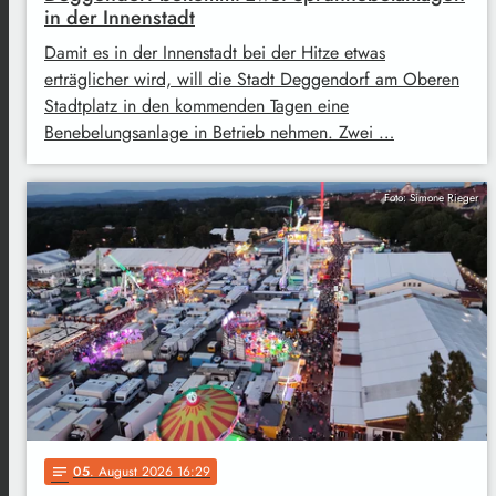
in der Innenstadt
Damit es in der Innenstadt bei der Hitze etwas
erträglicher wird, will die Stadt Deggendorf am Oberen
Stadtplatz in den kommenden Tagen eine
Benebelungsanlage in Betrieb nehmen. Zwei …
Foto: Simone Rieger
05
. August 2026 16:29
notes