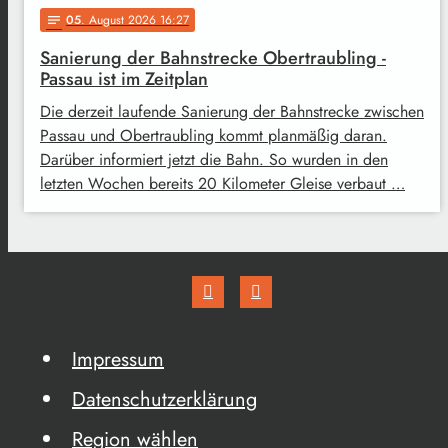
05
. August 2026 16:27
notes
Sanierung der Bahnstrecke Obertraubling -
Passau ist im Zeitplan
Die derzeit laufende Sanierung der Bahnstrecke zwischen
Passau und Obertraubling kommt planmäßig daran.
Darüber informiert jetzt die Bahn. So wurden in den
letzten Wochen bereits 20 Kilometer Gleise verbaut …
Impressum
Datenschutzerklärung
Region wählen