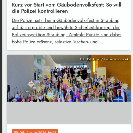
Kurz vor Start vom Gäubodenvolksfest: So will
die Polizei kontrollieren
Die Polizei setzt beim Gäubodenvolksfest in Straubing
auf das erprobte und bewährte Sicherheitskonzept der
Polizeiinspektion Straubing. Zentrale Punkte sind dabei
hohe Polizeipräsenz, selektive Taschen- und …
Foto: Ralf Adloff / Kindermissionswerk
05
. August 2026 16:28
notes