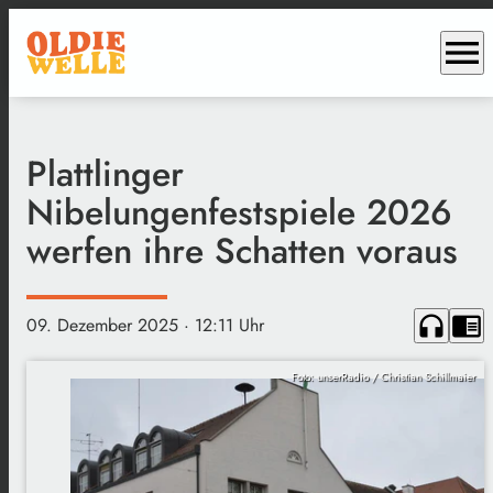
menu
Plattlinger
Nibelungenfestspiele 2026
werfen ihre Schatten voraus
headphones
chrome_reader_mode
09. Dezember 2025
· 12:11 Uhr
Foto: unserRadio / Christian Schillmaier