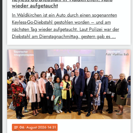
wieder aufgetaucht
In Waldkirchen ist ein Auto durch einen sogenannten
Keyless-Go-Diebstahl gestohlen worden – und am
nächsten Tag wieder aufgetaucht. Laut Polizei war der
Diebstahl am Dienstagnachmittag, gestern gab es …
Foto: Matthias Balk
06
. August 2026 14:31
notes