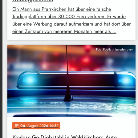
Ein Mann aus Pfarrkirchen hat über eine falsche
Tradingplattform über 30.000 Euro verloren. Er wurde
über eine Werbung darauf aufmerksam und hat dort über
einen Zeitraum von mehreren Monaten mehr als …
Foto: Fotolia / lassedesignen
06
. August 2026 14:32
notes
Keyless-Go-Diebstahl in Waldkirchen: Auto