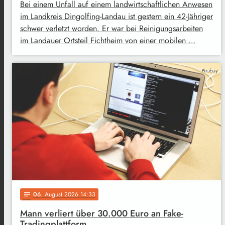
Bei einem Unfall auf einem landwirtschaftlichen Anwesen
im Landkreis Dingolfing-Landau ist gestern ein 42-Jähriger
schwer verletzt worden. Er war bei Reinigungsarbeiten
im Landauer Ortsteil Fichtheim von einer mobilen …
Pixabay
06
. August 2026 14:33
notes
Mann verliert über 30.000 Euro an Fake-
Tradingplattform