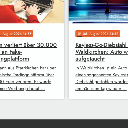
6
. August 2026 14:33
06
. August 2026 14:32
notes
 verliert über 30.000
Keyless-Go-Diebstahl 
 an Fake-
Waldkirchen: Auto w
ingplattform
aufgetaucht
ann aus Pfarrkirchen hat über
In Waldkirchen ist ein Auto
falsche Tradingplattform über
einen sogenannten Keyless-
0 Euro verloren. Er wurde
Diebstahl gestohlen worde
eine Werbung darauf …
am nächsten Tag wieder …