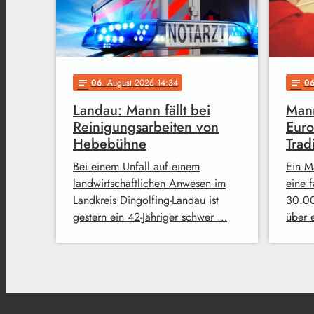
06
. August 2026 14:34
0
notes
notes
Landau: Mann fällt bei
Mann
Reinigungsarbeiten von
Euro
Hebebühne
Trad
Bei einem Unfall auf einem
Ein M
landwirtschaftlichen Anwesen im
eine 
Landkreis Dingolfing-Landau ist
30.00
gestern ein 42-Jähriger schwer …
über 