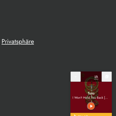
Privatsphäre
expand_more
manage_search
library_music
Toto
I Won't Hold You Back [Clean]
play_arrow