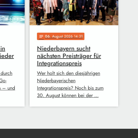
06
. August 2026 14:31
notes
in
Niederbayern sucht
ieder
nächsten Preisträger für
Integrationspreis
 durch
Wer holt sich den diesjährigen
Go-
Niederbayerischen
n – und
Integrationspreis? Noch bis zum
30. August können bei der …