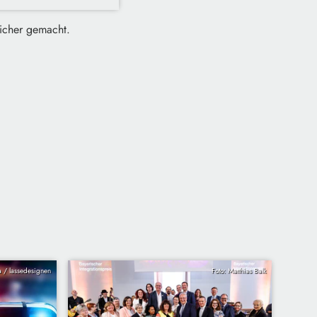
sicher gemacht.
ia / lassedesignen
Foto: Matthias Balk