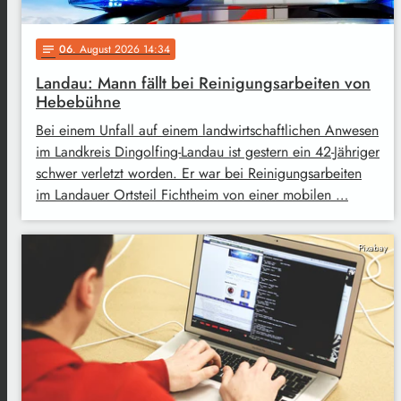
06
. August 2026 14:34
notes
Landau: Mann fällt bei Reinigungsarbeiten von
Hebebühne
Bei einem Unfall auf einem landwirtschaftlichen Anwesen
im Landkreis Dingolfing-Landau ist gestern ein 42-Jähriger
schwer verletzt worden. Er war bei Reinigungsarbeiten
im Landauer Ortsteil Fichtheim von einer mobilen …
Pixabay