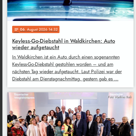
06
. August 2026 14:32
notes
Keyless-Go-Diebstahl in Waldkirchen: Auto
wieder aufgetaucht
In Waldkirchen ist ein Auto durch einen sogenannten
Keyless-Go-Diebstahl gestohlen worden – und am
nächsten Tag wieder aufgetaucht. Laut Polizei war der
Diebstahl am Dienstagnachmittag, gestern gab es …
Foto: Matthias Balk