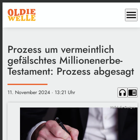
menu
Prozess um vermeintlich
gefälschtes Millionenerbe-
Testament: Prozess abgesagt
headphones
chrome_reader_mode
11. November 2024
· 13:21 Uhr
Wellnhofer Designs