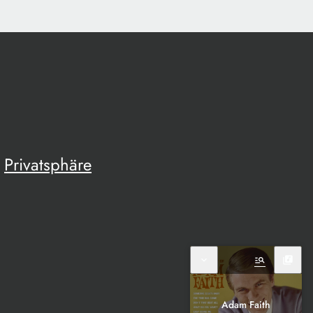
Privatsphäre
expand_more
manage_search
library_music
Adam Faith