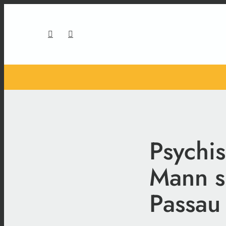
Psychi
Mann s
Passau