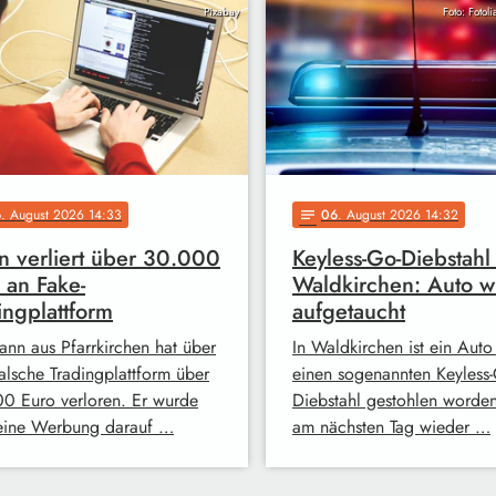
Pixabay
Foto: Fotol
6
. August 2026 14:33
06
. August 2026 14:32
notes
 verliert über 30.000
Keyless-Go-Diebstahl 
 an Fake-
Waldkirchen: Auto w
ingplattform
aufgetaucht
ann aus Pfarrkirchen hat über
In Waldkirchen ist ein Auto
falsche Tradingplattform über
einen sogenannten Keyless-
0 Euro verloren. Er wurde
Diebstahl gestohlen worde
eine Werbung darauf …
am nächsten Tag wieder …