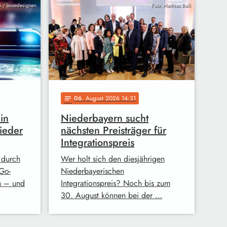
ia / lassedesignen
Foto: Matthias Balk
06
. August 2026 14:31
notes
in
Niederbayern sucht
ieder
nächsten Preisträger für
Integrationspreis
 durch
Wer holt sich den diesjährigen
Go-
Niederbayerischen
n – und
Integrationspreis? Noch bis zum
30. August können bei der …