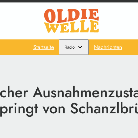
Startseite
Nachrichten
Radio
scher Ausnahmenzust
pringt von Schanzlbr