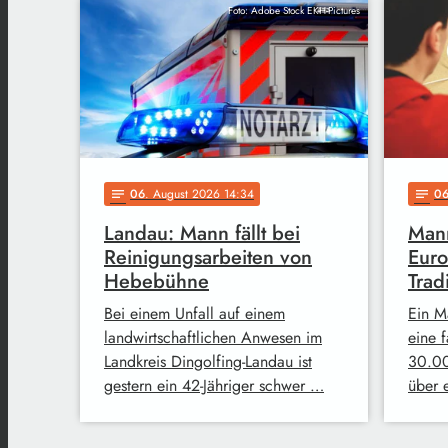
Foto: Adobe Stock EKH-Pictures
06
. August 2026 14:34
0
notes
notes
Landau: Mann fällt bei
Mann
Reinigungsarbeiten von
Euro
Hebebühne
Trad
Bei einem Unfall auf einem
Ein M
landwirtschaftlichen Anwesen im
eine 
Landkreis Dingolfing-Landau ist
30.00
gestern ein 42-Jähriger schwer …
über 