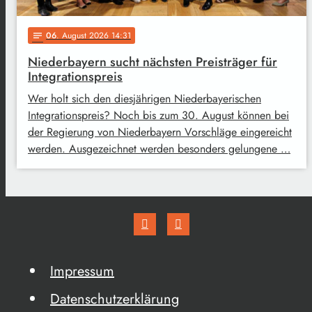
06
. August 2026 14:31
notes
Niederbayern sucht nächsten Preisträger für
Integrationspreis
Wer holt sich den diesjährigen Niederbayerischen
Integrationspreis? Noch bis zum 30. August können bei
der Regierung von Niederbayern Vorschläge eingereicht
werden. Ausgezeichnet werden besonders gelungene …
Impressum
Datenschutzerklärung