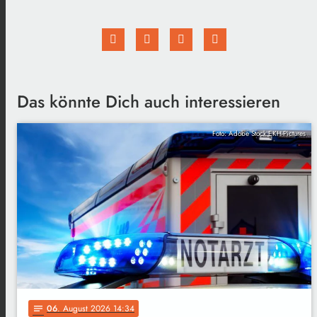
Das könnte Dich auch interessieren
Foto: Adobe Stock EKH-Pictures
06
. August 2026 14:34
notes