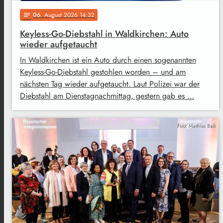
06
. August 2026 14:32
notes
Keyless-Go-Diebstahl in Waldkirchen: Auto
wieder aufgetaucht
In Waldkirchen ist ein Auto durch einen sogenannten
Keyless-Go-Diebstahl gestohlen worden – und am
nächsten Tag wieder aufgetaucht. Laut Polizei war der
Diebstahl am Dienstagnachmittag, gestern gab es …
Foto: Matthias Balk