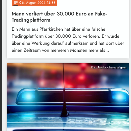
06
. August 2026 14:33
notes
Mann verliert über 30.000 Euro an Fake-
Tradingplattform
Ein Mann aus Pfarrkirchen hat über eine falsche
Tradingplattform über 30.000 Euro verloren. Er wurde
über eine Werbung darauf aufmerksam und hat dort über
einen Zeitraum von mehreren Monaten mehr als …
Foto: Fotolia / lassedesignen