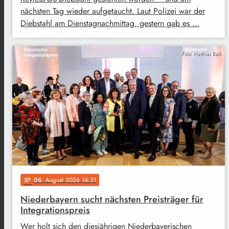
nächsten Tag wieder aufgetaucht. Laut Polizei war der
Diebstahl am Dienstagnachmittag, gestern gab es …
Foto: Matthias Balk
06
. August 2026 14:31
notes
Niederbayern sucht nächsten Preisträger für
Integrationspreis
Wer holt sich den diesjährigen Niederbayerischen