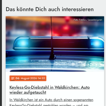
Das könnte Dich auch interessieren
Foto: Fotolia / lassedesignen
06
. August 2026 14:32
notes
Keyless-Go-Diebstahl in Waldkirchen: Auto
wieder aufgetaucht
In Waldkirchen ist ein Auto durch einen sogenannten
Keyless-Go-Diebstahl gestohlen worden – und am