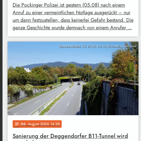
Die Pockinger Polizei ist gestern (05.08) nach einem
Anruf zu einer vermeintlichen Notlage ausgerückt – nur
um dann festzustellen, dass keinerlei Gefahr bestand. Die
ganze Geschichte wurde demnach von einem Anrufer …
Danube-Waidler, CC BY-SA 4.0 via Wikimedia Commons
06
. August 2026 14:28
notes
Sanierung der Deggendorfer B11-Tunnel wird