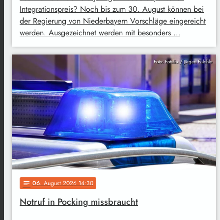
Integrationspreis? Noch bis zum 30. August können bei
der Regierung von Niederbayern Vorschläge eingereicht
werden. Ausgezeichnet werden mit besonders …
Foto: Fotolia / Jürgen Fälchle
06
. August 2026 14:30
notes
Notruf in Pocking missbraucht