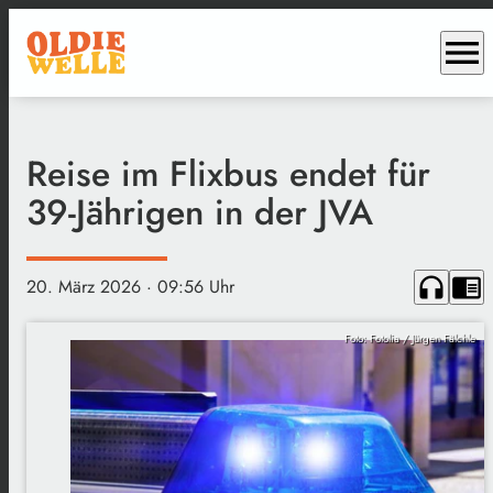
menu
Reise im Flixbus endet für
39-Jährigen in der JVA
headphones
chrome_reader_mode
20. März 2026
· 09:56 Uhr
Foto: Fotolia / Jürgen Fälchle