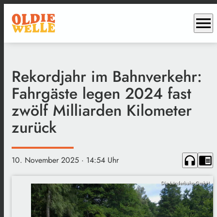
menu
Rekordjahr im Bahnverkehr:
Fahrgäste legen 2024 fast
zwölf Milliarden Kilometer
zurück
headphones
chrome_reader_mode
10. November 2025
· 14:54 Uhr
Die Länderbahn GmbH