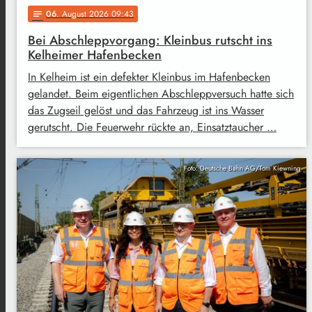
06
. August 2026 09:43
notes
Bei Abschleppvorgang: Kleinbus rutscht ins
Kelheimer Hafenbecken
In Kelheim ist ein defekter Kleinbus im Hafenbecken
gelandet. Beim eigentlichen Abschleppversuch hatte sich
das Zugseil gelöst und das Fahrzeug ist ins Wasser
gerutscht. Die Feuerwehr rückte an, Einsatztaucher …
Foto: Deutsche Bahn AG/Tom Kiewning