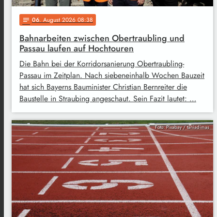
06
. August 2026 08:38
notes
Bahnarbeiten zwischen Obertraubling und
Passau laufen auf Hochtouren
Die Bahn bei der Korridorsanierung Obertraubling-
Passau im Zeitplan. Nach siebeneinhalb Wochen Bauzeit
hat sich Bayerns Bauminister Christian Bernreiter die
Baustelle in Straubing angeschaut. Sein Fazit lautet: …
Foto: Pixabay / taniadimas