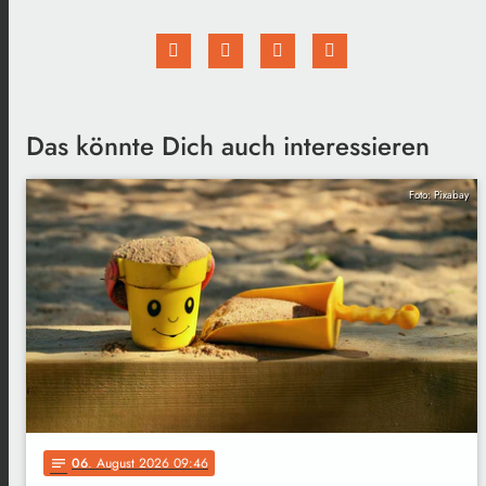
Das könnte Dich auch interessieren
Foto: Pixabay
06
. August 2026 09:46
notes