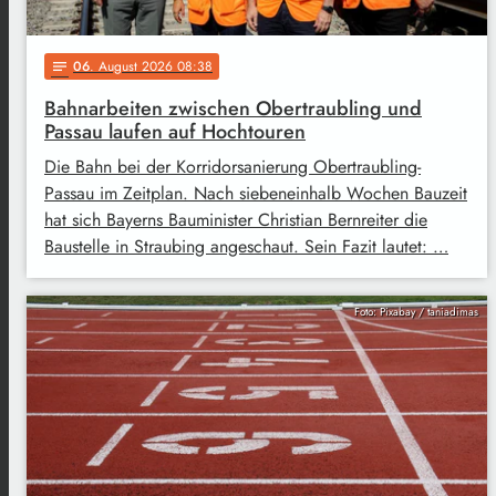
06
. August 2026 08:38
notes
Bahnarbeiten zwischen Obertraubling und
Passau laufen auf Hochtouren
Die Bahn bei der Korridorsanierung Obertraubling-
Passau im Zeitplan. Nach siebeneinhalb Wochen Bauzeit
hat sich Bayerns Bauminister Christian Bernreiter die
Baustelle in Straubing angeschaut. Sein Fazit lautet: …
Foto: Pixabay / taniadimas