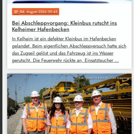
06
. August 2026 09:43
notes
Bei Abschleppvorgang: Kleinbus rutscht ins
Kelheimer Hafenbecken
In Kelheim ist ein defekter Kleinbus im Hafenbecken
gelandet. Beim eigentlichen Abschleppversuch hatte sich
das Zugseil gelöst und das Fahrzeug ist ins Wasser
gerutscht. Die Feuerwehr rückte an, Einsatztaucher …
Foto: Deutsche Bahn AG/Tom Kiewning