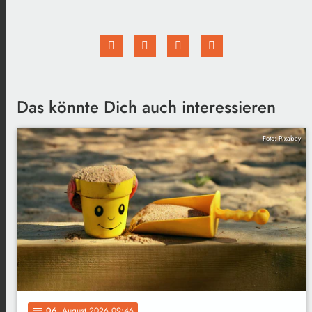
Das könnte Dich auch interessieren
Foto: Pixabay
06
. August 2026 09:46
notes