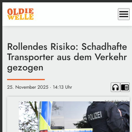
menu
Rollendes Risiko: Schadhafte
Transporter aus dem Verkehr
gezogen
headphones
chrome_reader_mode
25. November 2025
· 14:13 Uhr
Antje/Adobe Stock