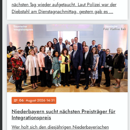
nächsten Tag wieder aufgetaucht. Laut Polizei war der
Diebstahl am Dienstagnachmittag, gestern gab es …
Foto: Matthias Balk
06
. August 2026 14:31
notes
Niederbayern sucht nächsten Preisträger für
Integrationspreis
Wer holt sich den diesjährigen Niederbayerischen