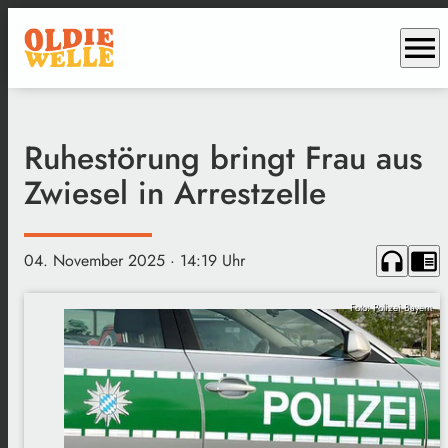
menu
Ruhestörung bringt Frau aus
Zwiesel in Arrestzelle
headphones
chrome_reader_mode
04. November 2025
· 14:19 Uhr
Foto: Polizei Bayern