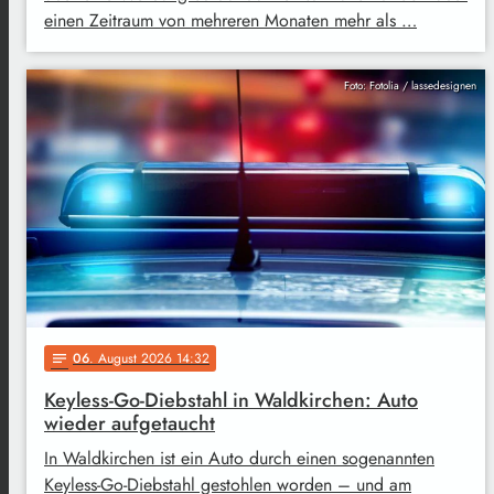
einen Zeitraum von mehreren Monaten mehr als …
Foto: Fotolia / lassedesignen
06
. August 2026 14:32
notes
Keyless-Go-Diebstahl in Waldkirchen: Auto
wieder aufgetaucht
In Waldkirchen ist ein Auto durch einen sogenannten
Keyless-Go-Diebstahl gestohlen worden – und am