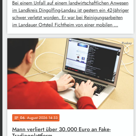
Bei einem Unfall auf einem landwirtschaftlichen Anwesen
im Landkreis Dingolfing-Landau ist gestern ein 42-Jähriger
schwer verletzt worden. Er war bei Reinigungsarbeiten
im Landauer Ortsteil Fichtheim von einer mobilen …
Pixabay
06
. August 2026 14:33
notes
Mann verliert über 30.000 Euro an Fake-
Tradingplattform