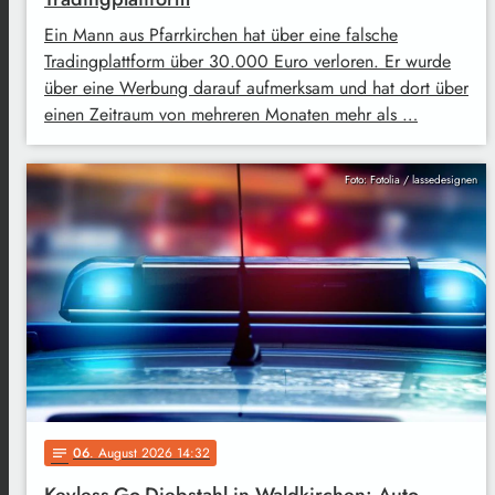
Ein Mann aus Pfarrkirchen hat über eine falsche
Tradingplattform über 30.000 Euro verloren. Er wurde
über eine Werbung darauf aufmerksam und hat dort über
einen Zeitraum von mehreren Monaten mehr als …
Foto: Fotolia / lassedesignen
06
. August 2026 14:32
notes
Keyless-Go-Diebstahl in Waldkirchen: Auto