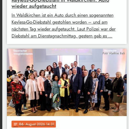
wieder aufgetaucht
In Waldkirchen ist ein Auto durch einen sogenannten
Keyless-Go-Diebstahl gestohlen worden – und am
nächsten Tag wieder aufgetaucht. Laut Polizei war der
Diebstahl am Dienstagnachmittag, gestern gab es …
Foto: Matthias Balk
06
. August 2026 14:31
notes