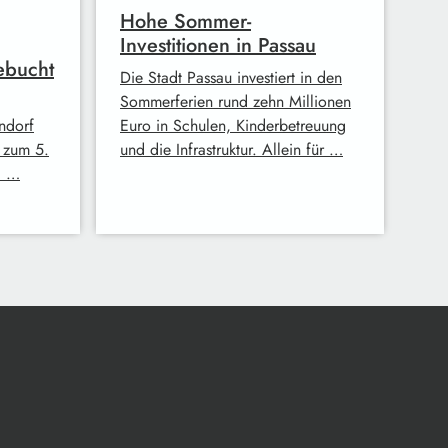
Hohe Sommer-
Investitionen in Passau
ebucht
Die Stadt Passau investiert in den
Sommerferien rund zehn Millionen
ndorf
Euro in Schulen, Kinderbetreuung
s zum 5.
und die Infrastruktur. Allein für …
. …