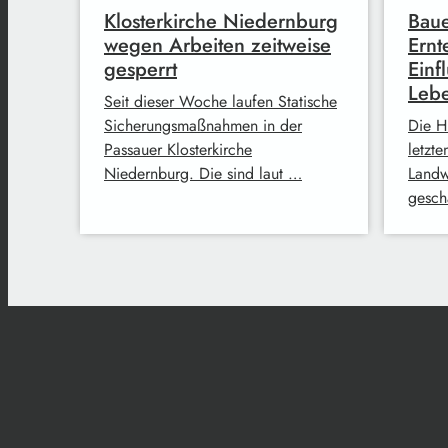
Klosterkirche Niedernburg
Baue
wegen Arbeiten zeitweise
Ernt
gesperrt
Einf
Lebe
Seit dieser Woche laufen Statische
Sicherungsmaßnahmen in der
Die H
Passauer Klosterkirche
letzt
Niedernburg. Die sind laut …
Landw
gesch