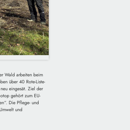
er Wald arbeiten beim
en über 40 Rote-Liste-
neu eingesät. Ziel der
iotop gehört zum EU-
n“. Die Pflege- und
 Umwelt und