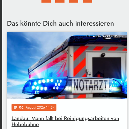
Das könnte Dich auch interessieren
Foto: Adobe Stock EKH-Pictures
06
. August 2026 14:34
notes
Landau: Mann fällt bei Reinigungsarbeiten von
Hebebühne