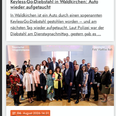
Keyless-Go-Diebstahl in Waldkirchen: Auto
wieder aufgetaucht
In Waldkirchen ist ein Auto durch einen sogenannten
Keyless-Go-Diebstahl gestohlen worden – und am
nächsten Tag wieder aufgetaucht. Laut Polizei war der
Diebstahl am Dienstagnachmittag, gestern gab es …
Foto: Matthias Balk
06
. August 2026 14:31
notes