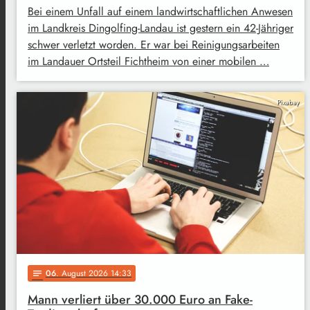
Bei einem Unfall auf einem landwirtschaftlichen Anwesen
im Landkreis Dingolfing-Landau ist gestern ein 42-Jähriger
schwer verletzt worden. Er war bei Reinigungsarbeiten
im Landauer Ortsteil Fichtheim von einer mobilen …
Pixabay
06
. August 2026 14:33
notes
Mann verliert über 30.000 Euro an Fake-