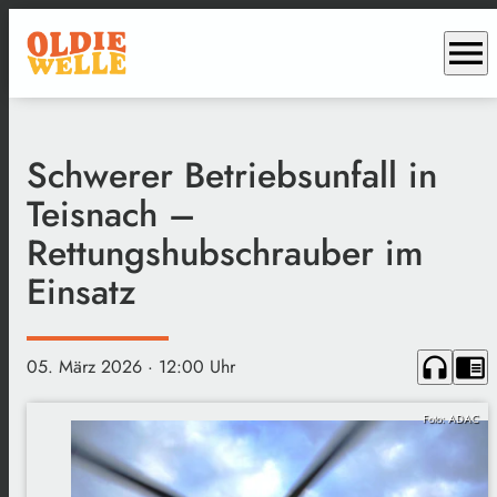
menu
Schwerer Betriebsunfall in
Teisnach –
Rettungshubschrauber im
Einsatz
headphones
chrome_reader_mode
05. März 2026
· 12:00 Uhr
Foto: ADAC