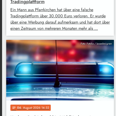
Tradingplattform
Ein Mann aus Pfarrkirchen hat über eine falsche
Tradingplattform über 30.000 Euro verloren. Er wurde
über eine Werbung darauf aufmerksam und hat dort über
einen Zeitraum von mehreren Monaten mehr als …
Foto: Fotolia / lassedesignen
06
. August 2026 14:32
notes