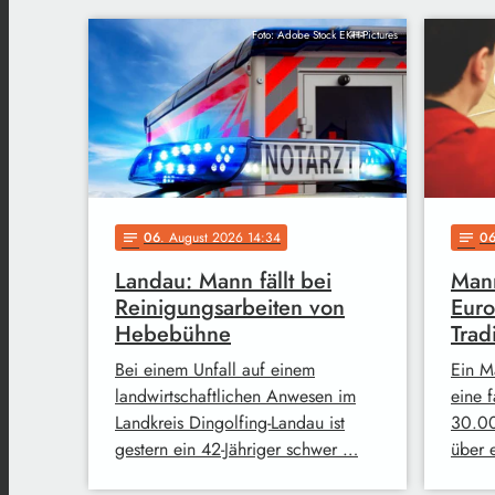
Foto: Adobe Stock EKH-Pictures
06
. August 2026 14:34
0
notes
notes
Landau: Mann fällt bei
Mann
Reinigungsarbeiten von
Euro
Hebebühne
Trad
Bei einem Unfall auf einem
Ein M
landwirtschaftlichen Anwesen im
eine 
Landkreis Dingolfing-Landau ist
30.00
gestern ein 42-Jähriger schwer …
über 