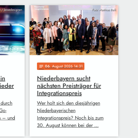
ia / lassedesignen
Foto: Matthias Balk
06
. August 2026 14:31
notes
in
Niederbayern sucht
ieder
nächsten Preisträger für
Integrationspreis
 durch
Wer holt sich den diesjährigen
Go-
Niederbayerischen
n – und
Integrationspreis? Noch bis zum
30. August können bei der …