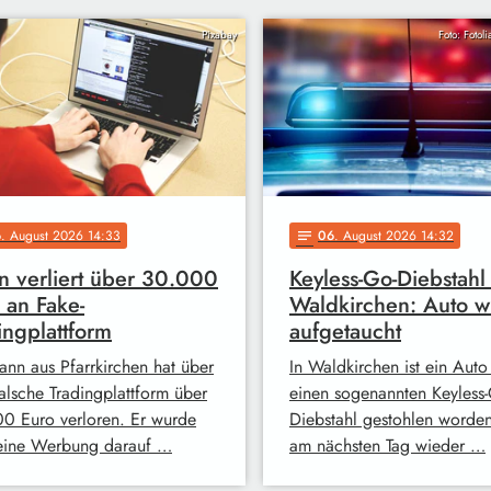
Pixabay
Foto: Fotol
6
. August 2026 14:33
06
. August 2026 14:32
notes
 verliert über 30.000
Keyless-Go-Diebstahl 
 an Fake-
Waldkirchen: Auto w
ingplattform
aufgetaucht
ann aus Pfarrkirchen hat über
In Waldkirchen ist ein Auto
falsche Tradingplattform über
einen sogenannten Keyless-
0 Euro verloren. Er wurde
Diebstahl gestohlen worde
eine Werbung darauf …
am nächsten Tag wieder …