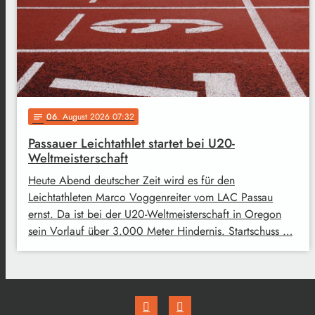
06
. August 2026 07:32
notes
Passauer Leichtathlet startet bei U20-
Weltmeisterschaft
Heute Abend deutscher Zeit wird es für den
Leichtathleten Marco Voggenreiter vom LAC Passau
ernst. Da ist bei der U20-Weltmeisterschaft in Oregon
sein Vorlauf über 3.000 Meter Hindernis. Startschuss …