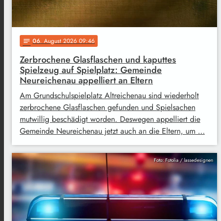
06
. August 2026 09:46
notes
Zerbrochene Glasflaschen und kaputtes
Spielzeug auf Spielplatz: Gemeinde
Neureichenau appelliert an Eltern
Am Grundschulspielplatz Altreichenau sind wiederholt
zerbrochene Glasflaschen gefunden und Spielsachen
mutwillig beschädigt worden. Deswegen appelliert die
Gemeinde Neureichenau jetzt auch an die Eltern, um …
Foto: Fotolia / lassedesignen