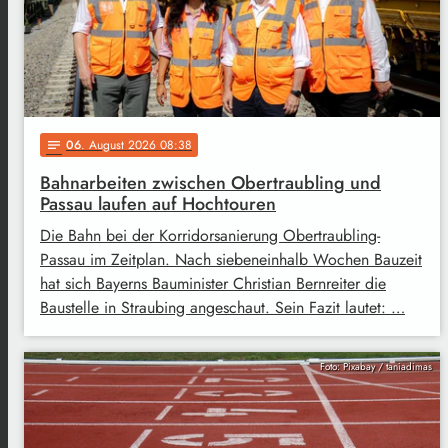
06
. August 2026 08:38
notes
Bahnarbeiten zwischen Obertraubling und
Passau laufen auf Hochtouren
Die Bahn bei der Korridorsanierung Obertraubling-
Passau im Zeitplan. Nach siebeneinhalb Wochen Bauzeit
hat sich Bayerns Bauminister Christian Bernreiter die
Baustelle in Straubing angeschaut. Sein Fazit lautet: …
Foto: Pixabay / taniadimas