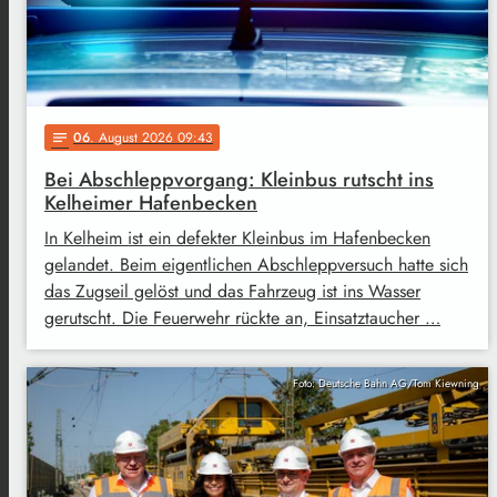
06
. August 2026 09:43
notes
Bei Abschleppvorgang: Kleinbus rutscht ins
Kelheimer Hafenbecken
In Kelheim ist ein defekter Kleinbus im Hafenbecken
gelandet. Beim eigentlichen Abschleppversuch hatte sich
das Zugseil gelöst und das Fahrzeug ist ins Wasser
gerutscht. Die Feuerwehr rückte an, Einsatztaucher …
Foto: Deutsche Bahn AG/Tom Kiewning