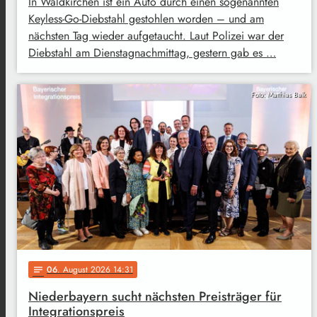
In Waldkirchen ist ein Auto durch einen sogenannten
Keyless-Go-Diebstahl gestohlen worden – und am
nächsten Tag wieder aufgetaucht. Laut Polizei war der
Diebstahl am Dienstagnachmittag, gestern gab es …
Foto: Matthias Balk
06
. August 2026 14:31
notes
Niederbayern sucht nächsten Preisträger für
Integrationspreis