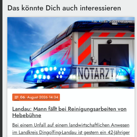
Das könnte Dich auch interessieren
Foto: Adobe Stock EKH-Pictures
06
. August 2026 14:34
notes
Landau: Mann fällt bei Reinigungsarbeiten von
Hebebühne
Bei einem Unfall auf einem landwirtschaftlichen Anwesen
im Landkreis Dingolfing-Landau ist gestern ein 42-Jähriger