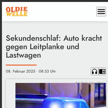
menu
Sekundenschlaf: Auto kracht
gegen Leitplanke und
Lastwagen
headphones
chrome_reader_mode
08. Februar 2025
· 08:53 Uhr
Foto: Fotolia / Jürgen Fälchle