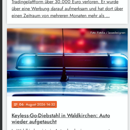
Tradingplattform über 30.000 Euro verloren. Er wurde
über eine Werbung darauf aufmerksam und hat dort über
einen Zeitraum von mehreren Monaten mehr als …
Foto: Fotolia / lassedesignen
06
. August 2026 14:32
notes
Keyless-Go-Diebstahl in Waldkirchen: Auto
wieder aufgetaucht