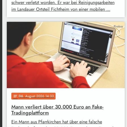
schwer verletzt worden. Er war bei Reinigungsarbeiten
im Landauer Ortsteil Fichtheim von einer mobilen …
Pixabay
06
. August 2026 14:33
notes
Mann verliert über 30.000 Euro an Fake-
Tradingplattform
Ein Mann aus Pfarrkirchen hat über eine falsche