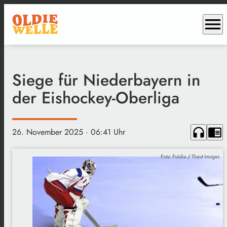
menu
Siege für Niederbayern in
der Eishockey-Oberliga
headphones
chrome_reader_mode
26. November 2025
· 06:41 Uhr
Foto: Fotolia / Thaut Images