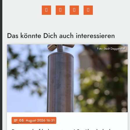
Das könnte Dich auch interessieren
Foto: Stadt Deggendorf
05
. August 2026 16:31
notes