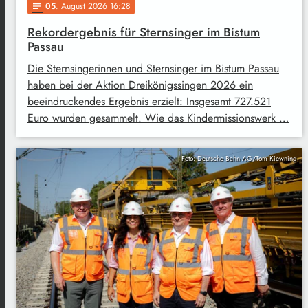
05
. August 2026 16:28
notes
Rekordergebnis für Sternsinger im Bistum
Passau
Die Sternsingerinnen und Sternsinger im Bistum Passau
haben bei der Aktion Dreikönigssingen 2026 ein
beeindruckendes Ergebnis erzielt: Insgesamt 727.521
Euro wurden gesammelt. Wie das Kindermissionswerk …
Foto: Deutsche Bahn AG/Tom Kiewning