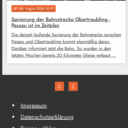
05
. August 2026 16:27
notes
Sanierung der Bahnstrecke Obertraubling -
Passau ist im Zeitplan
Die derzeit laufende Sanierung der Bahnstrecke zwischen
Passau und Obertraubling kommt planmäßig daran.
Darüber informiert jetzt die Bahn. So wurden in den
letzten Wochen bereits 20 Kilometer Gleise verbaut …
Impressum
Datenschutzerklärung