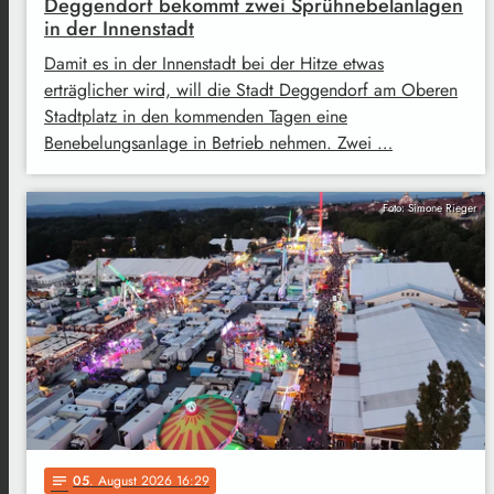
Deggendorf bekommt zwei Sprühnebelanlagen
in der Innenstadt
Damit es in der Innenstadt bei der Hitze etwas
erträglicher wird, will die Stadt Deggendorf am Oberen
Stadtplatz in den kommenden Tagen eine
Benebelungsanlage in Betrieb nehmen. Zwei …
Foto: Simone Rieger
05
. August 2026 16:29
notes