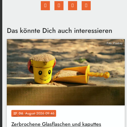
Das könnte Dich auch interessieren
Foto: Pixabay
06
. August 2026 09:46
notes
Zerbrochene Glasflaschen und kaputtes