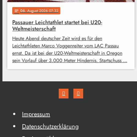
06
. August 2026 07:32
notes
Passauer Leichtathlet startet bei U20-
Weltmeisterschaft
Heute Abend deutscher Zeit wird es für den
Leichtathleten Marco Voggenreiter vom LAC Passau
ernst. Da ist bei der U20-Weltmeisterschaft in Oregon
sein Vorlauf über 3.000 Meter Hindernis. Startschuss …
Impressum
Datenschutzerklärung