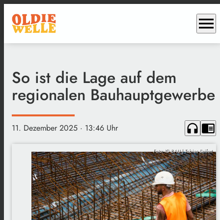
menu
So ist die Lage auf dem
regionalen Bauhauptgewerbe
headphones
chrome_reader_mode
11. Dezember 2025
· 13:46 Uhr
Foto: IG BAU | Tobias Seifert