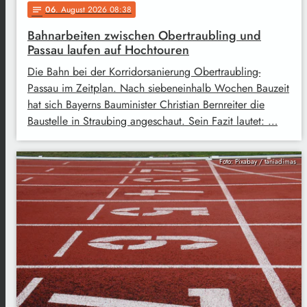
06
. August 2026 08:38
notes
Bahnarbeiten zwischen Obertraubling und
Passau laufen auf Hochtouren
Die Bahn bei der Korridorsanierung Obertraubling-
Passau im Zeitplan. Nach siebeneinhalb Wochen Bauzeit
hat sich Bayerns Bauminister Christian Bernreiter die
Baustelle in Straubing angeschaut. Sein Fazit lautet: …
Foto: Pixabay / taniadimas