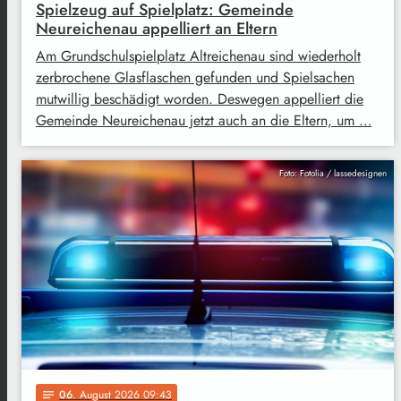
Spielzeug auf Spielplatz: Gemeinde
Neureichenau appelliert an Eltern
Am Grundschulspielplatz Altreichenau sind wiederholt
zerbrochene Glasflaschen gefunden und Spielsachen
mutwillig beschädigt worden. Deswegen appelliert die
Gemeinde Neureichenau jetzt auch an die Eltern, um …
Foto: Fotolia / lassedesignen
06
. August 2026 09:43
notes