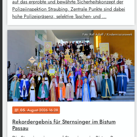
auf das erprobte und bewährte Sicherheitskonzept der
Polizeiinspektion Straubing. Zentrale Punkte sind dabei
hohe Polizeipräsenz, selektive Taschen- und …
Foto: Ralf Adloff / Kindermissionswerk
05
. August 2026 16:28
notes
Rekordergebnis für Sternsinger im Bistum
Passau