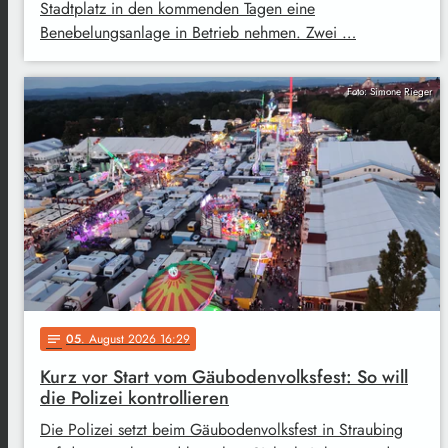
Stadtplatz in den kommenden Tagen eine
Benebelungsanlage in Betrieb nehmen. Zwei …
Foto: Simone Rieger
05
. August 2026 16:29
notes
Kurz vor Start vom Gäubodenvolksfest: So will
die Polizei kontrollieren
Die Polizei setzt beim Gäubodenvolksfest in Straubing