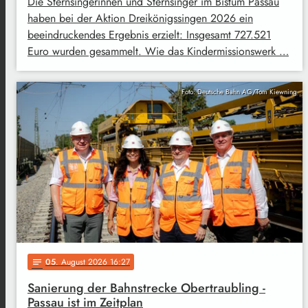
Die Sternsingerinnen und Sternsinger im Bistum Passau
haben bei der Aktion Dreikönigssingen 2026 ein
beeindruckendes Ergebnis erzielt: Insgesamt 727.521
Euro wurden gesammelt. Wie das Kindermissionswerk …
Foto: Deutsche Bahn AG/Tom Kiewning
05
. August 2026 16:27
notes
Sanierung der Bahnstrecke Obertraubling -
Passau ist im Zeitplan