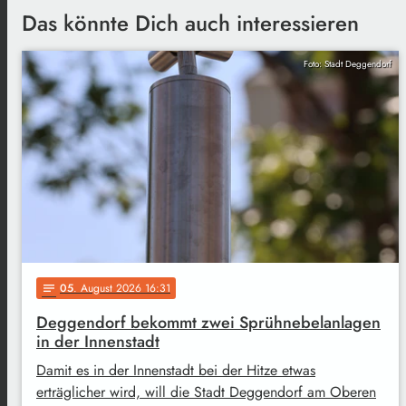
Das könnte Dich auch interessieren
Foto: Stadt Deggendorf
05
. August 2026 16:31
notes
Deggendorf bekommt zwei Sprühnebelanlagen
in der Innenstadt
Damit es in der Innenstadt bei der Hitze etwas
erträglicher wird, will die Stadt Deggendorf am Oberen