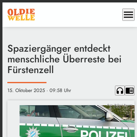
menu
Spaziergänger entdeckt
menschliche Überreste bei
Fürstenzell
headphones
chrome_reader_mode
15. Oktober 2025
· 09:58 Uhr
Foto: Polizei Bayern