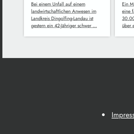
Bei einem Unfall auf einem
Ein M
landwirtschaftlichen Anwesen im
eine 
Landkreis Dingolfing-Landau ist
30.00
gestern ein 42-Jähriger schwer …
über 
Impres