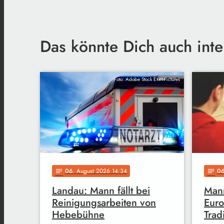
Das könnte Dich auch inte
Foto: Adobe Stock EKH-Pictures
06
. August 2026 14:34
0
notes
notes
Landau: Mann fällt bei
Mann
Reinigungsarbeiten von
Euro
Hebebühne
Trad