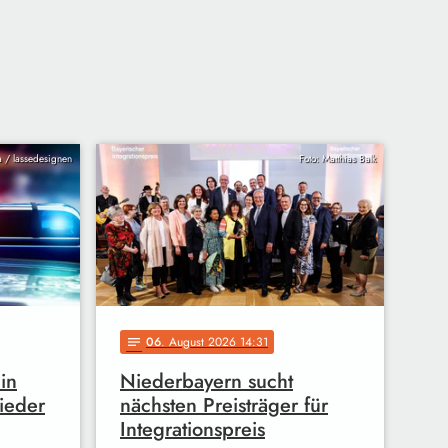
ia / lassedesignen
Foto: Matthias Balk
06
. August 2026 14:31
notes
in
Niederbayern sucht
ieder
nächsten Preisträger für
Integrationspreis