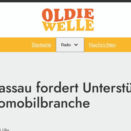
Startseite
Nachrichten
Radio
assau fordert Unterst
tomobilbranche
4 Uhr