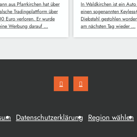
ann aus Pfarrkirchen hat über
In Waldkirchen ist ein Auto
falsche Tradingplattform über
einen sogenannten Keyless-
0 Euro verloren. Er wurde
Diebstahl gestohlen worde
eine Werbung darauf …
am nächsten Tag wieder …
sum
Datenschutzerklärung
Region wählen