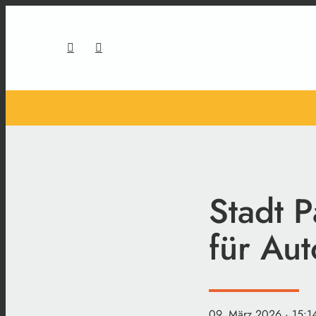
Stadt P
für Au
09. März 2026
· 15:1