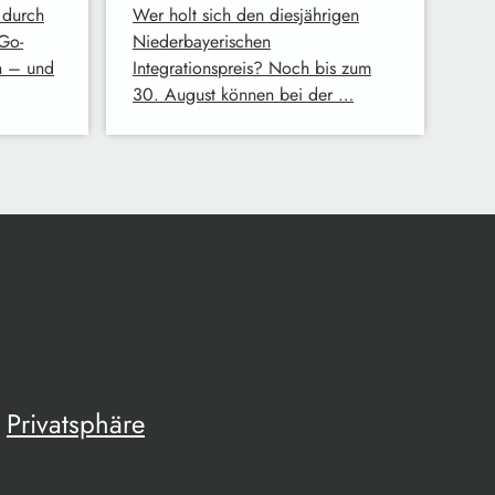
 durch
Wer holt sich den diesjährigen
Go-
Niederbayerischen
n – und
Integrationspreis? Noch bis zum
30. August können bei der …
Privatsphäre