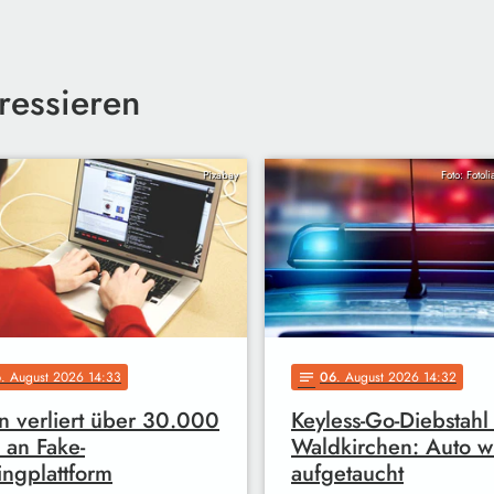
ressieren
Pixabay
Foto: Fotol
6
. August 2026 14:33
06
. August 2026 14:32
notes
 verliert über 30.000
Keyless-Go-Diebstahl 
 an Fake-
Waldkirchen: Auto w
ingplattform
aufgetaucht