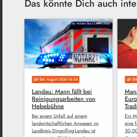
Das könnte Dich auch inte
Foto: Adobe Stock EKH-Pictures
06
. August 2026 14:34
0
notes
notes
Landau: Mann fällt bei
Mann
Reinigungsarbeiten von
Euro
Hebebühne
Trad
Bei einem Unfall auf einem
Ein M
landwirtschaftlichen Anwesen im
eine 
Landkreis Dingolfing-Landau ist
30.00