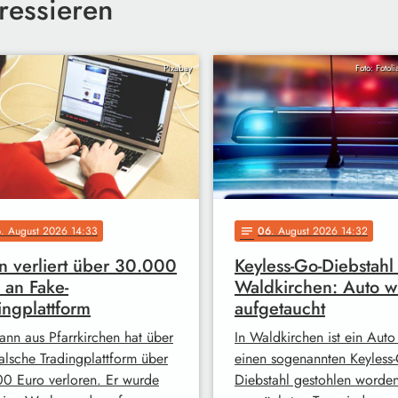
ressieren
Pixabay
Foto: Fotol
6
. August 2026 14:33
06
. August 2026 14:32
notes
 verliert über 30.000
Keyless-Go-Diebstahl 
 an Fake-
Waldkirchen: Auto w
ingplattform
aufgetaucht
ann aus Pfarrkirchen hat über
In Waldkirchen ist ein Auto
falsche Tradingplattform über
einen sogenannten Keyless-
0 Euro verloren. Er wurde
Diebstahl gestohlen worde