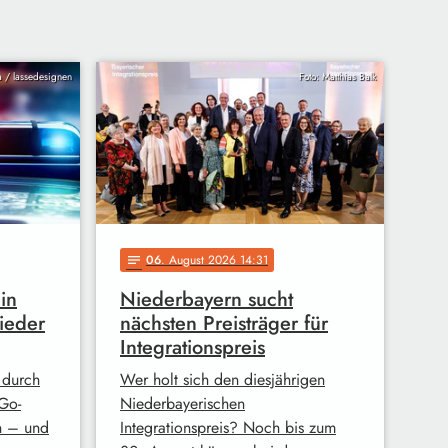
ia / lassedesignen
Foto: Matthias Balk
06
. August 2026 14:31
notes
in
Niederbayern sucht
ieder
nächsten Preisträger für
Integrationspreis
 durch
Wer holt sich den diesjährigen
Go-
Niederbayerischen
n – und
Integrationspreis? Noch bis zum