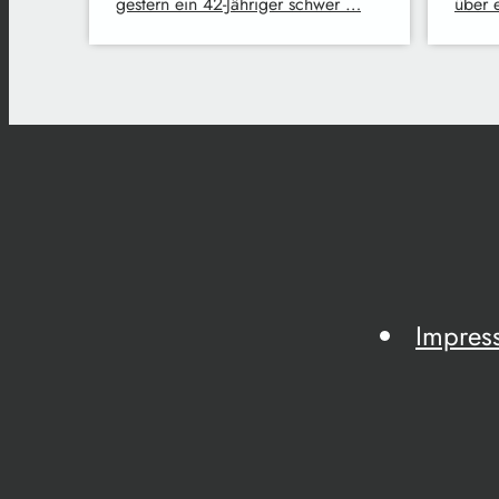
gestern ein 42-Jähriger schwer …
über 
Impres