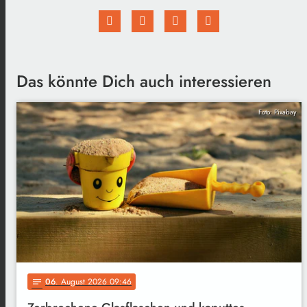
Das könnte Dich auch interessieren
Foto: Pixabay
06
. August 2026 09:46
notes