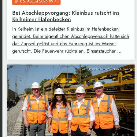
06
. August 2026 09:43
notes
Bei Abschleppvorgang: Kleinbus rutscht ins
Kelheimer Hafenbecken
In Kelheim ist ein defekter Kleinbus im Hafenbecken
gelandet. Beim eigentlichen Abschleppversuch hatte sich
das Zugseil gelöst und das Fahrzeug ist ins Wasser
gerutscht. Die Feuerwehr rückte an, Einsatztaucher …
Foto: Deutsche Bahn AG/Tom Kiewning