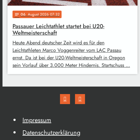
06
. August 2026 07:32
notes
Passauer Leichtathlet startet bei U20-
Weltmeisterschaft
Heute Abend deutscher Zeit wird es für den
Leichtathleten Marco Voggenreiter vom LAC Passau
ernst. Da ist bei der U20-Weltmeisterschaft in Oregon
sein Vorlauf über 3.000 Meter Hindernis. Startschuss …
Impressum
Datenschutzerklärung