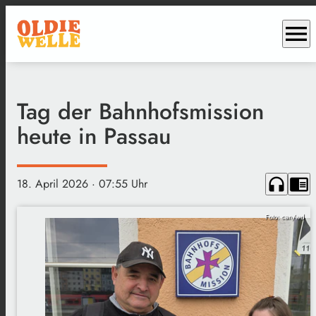
menu
Tag der Bahnhofsmission
heute in Passau
headphones
chrome_reader_mode
18. April 2026
· 07:55 Uhr
Foto: can/wd