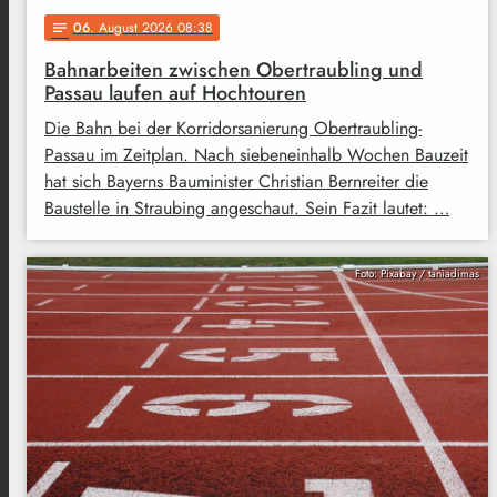
06
. August 2026 08:38
notes
Bahnarbeiten zwischen Obertraubling und
Passau laufen auf Hochtouren
Die Bahn bei der Korridorsanierung Obertraubling-
Passau im Zeitplan. Nach siebeneinhalb Wochen Bauzeit
hat sich Bayerns Bauminister Christian Bernreiter die
Baustelle in Straubing angeschaut. Sein Fazit lautet: …
Foto: Pixabay / taniadimas