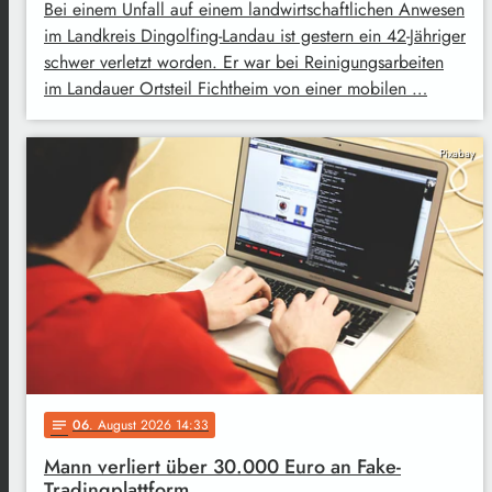
Bei einem Unfall auf einem landwirtschaftlichen Anwesen
im Landkreis Dingolfing-Landau ist gestern ein 42-Jähriger
schwer verletzt worden. Er war bei Reinigungsarbeiten
im Landauer Ortsteil Fichtheim von einer mobilen …
Pixabay
06
. August 2026 14:33
notes
Mann verliert über 30.000 Euro an Fake-
Tradingplattform