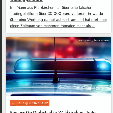
Ein Mann aus Pfarrkirchen hat über eine falsche
Tradingplattform über 30.000 Euro verloren. Er wurde
über eine Werbung darauf aufmerksam und hat dort über
einen Zeitraum von mehreren Monaten mehr als …
Foto: Fotolia / lassedesignen
06
. August 2026 14:32
notes
Keyless-Go-Diebstahl in Waldkirchen: Auto