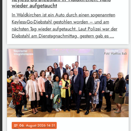
wieder aufgetaucht
In Waldkirchen ist ein Auto durch einen sogenannten
Keyless-Go-Diebstahl gestohlen worden – und am
nächsten Tag wieder aufgetaucht. Laut Polizei war der
Diebstahl am Dienstagnachmittag, gestern gab es …
Foto: Matthias Balk
06
. August 2026 14:31
notes