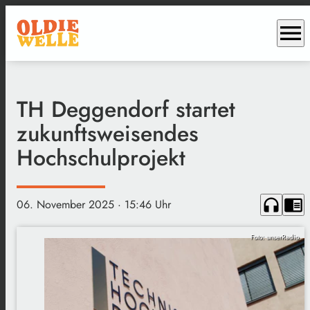
menu
TH Deggendorf startet
zukunftsweisendes
Hochschulprojekt
headphones
chrome_reader_mode
06. November 2025
· 15:46 Uhr
Foto: unserRadio