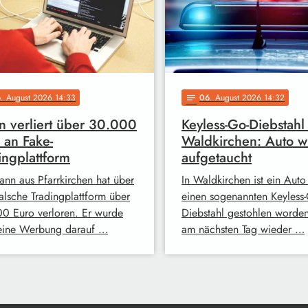
6
. August 2026 14:33
06
. August 2026 14:32
notes
 verliert über 30.000
Keyless-Go-Diebstahl 
 an Fake-
Waldkirchen: Auto w
ingplattform
aufgetaucht
ann aus Pfarrkirchen hat über
In Waldkirchen ist ein Auto
falsche Tradingplattform über
einen sogenannten Keyless-
0 Euro verloren. Er wurde
Diebstahl gestohlen worde
eine Werbung darauf …
am nächsten Tag wieder …