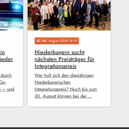
06
. August 2026 14:31
notes
in
Niederbayern sucht
ieder
nächsten Preisträger für
Integrationspreis
 durch
Wer holt sich den diesjährigen
Go-
Niederbayerischen
n – und
Integrationspreis? Noch bis zum
30. August können bei der …