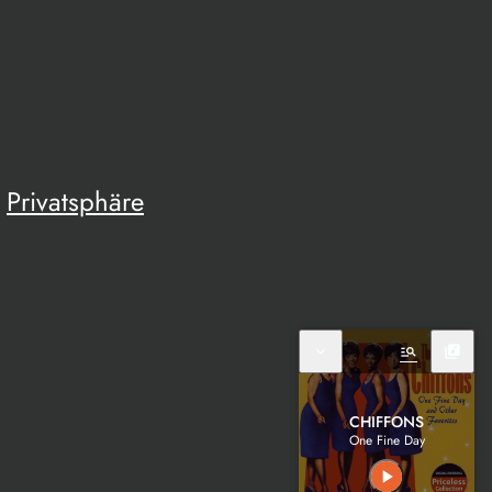
Privatsphäre
expand_more
manage_search
library_music
CHIFFONS
One Fine Day
play_arrow