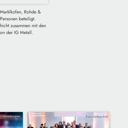
n Marklkofen, Rohde &
ersonen beteiligt.
schicht zusammen mit den
von der IG Metall.
ia / lassedesignen
Foto: Matthias Balk