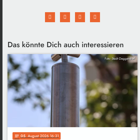
Das könnte Dich auch interessieren
Foto: Stadt Deggendorf
05
. August 2026 16:31
notes