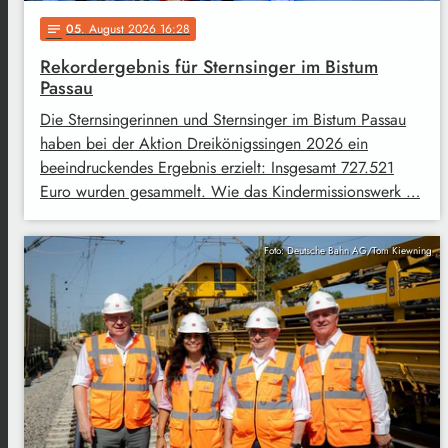
05
. August 2026 16:28
notes
Rekordergebnis für Sternsinger im Bistum
Passau
Die Sternsingerinnen und Sternsinger im Bistum Passau
haben bei der Aktion Dreikönigssingen 2026 ein
beeindruckendes Ergebnis erzielt: Insgesamt 727.521
Euro wurden gesammelt. Wie das Kindermissionswerk …
Foto: Deutsche Bahn AG/Tom Kiewning