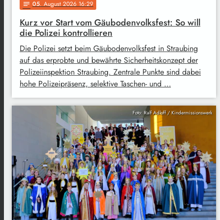
05
. August 2026 16:29
notes
Kurz vor Start vom Gäubodenvolksfest: So will
die Polizei kontrollieren
Die Polizei setzt beim Gäubodenvolksfest in Straubing
auf das erprobte und bewährte Sicherheitskonzept der
Polizeiinspektion Straubing. Zentrale Punkte sind dabei
hohe Polizeipräsenz, selektive Taschen- und …
Foto: Ralf Adloff / Kindermissionswerk