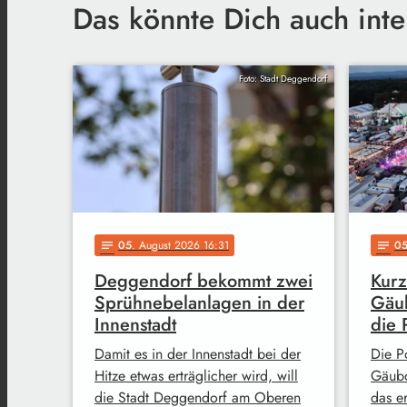
Das könnte Dich auch inte
Foto: Stadt Deggendorf
05
. August 2026 16:31
0
notes
notes
Deggendorf bekommt zwei
Kurz
Sprühnebelanlagen in der
Gäub
Innenstadt
die 
Damit es in der Innenstadt bei der
Die Po
Hitze etwas erträglicher wird, will
Gäubo
die Stadt Deggendorf am Oberen
das e