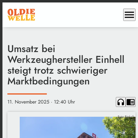
menu
Umsatz bei
Werkzeughersteller Einhell
steigt trotz schwieriger
Marktbedingungen
headphones
chrome_reader_mode
11. November 2025
· 12:40 Uhr
Foto: Einhell