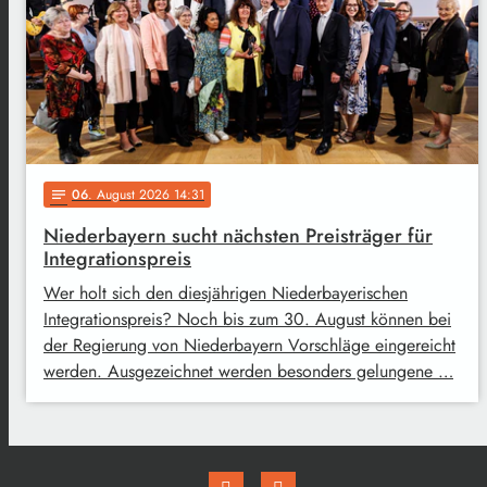
06
. August 2026 14:31
notes
Niederbayern sucht nächsten Preisträger für
Integrationspreis
Wer holt sich den diesjährigen Niederbayerischen
Integrationspreis? Noch bis zum 30. August können bei
der Regierung von Niederbayern Vorschläge eingereicht
werden. Ausgezeichnet werden besonders gelungene …