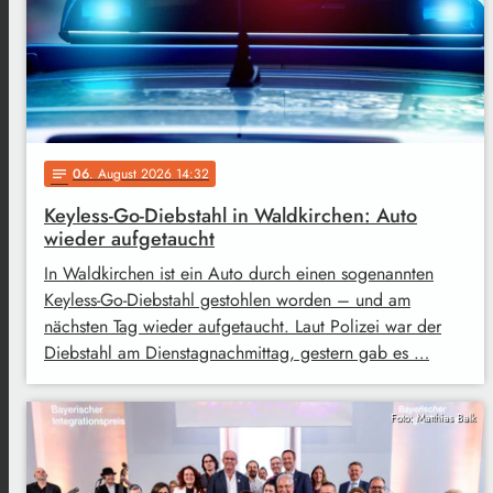
06
. August 2026 14:32
notes
Keyless-Go-Diebstahl in Waldkirchen: Auto
wieder aufgetaucht
In Waldkirchen ist ein Auto durch einen sogenannten
Keyless-Go-Diebstahl gestohlen worden – und am
nächsten Tag wieder aufgetaucht. Laut Polizei war der
Diebstahl am Dienstagnachmittag, gestern gab es …
Foto: Matthias Balk