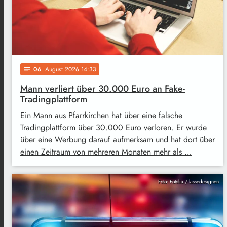
06
. August 2026 14:33
notes
Mann verliert über 30.000 Euro an Fake-
Tradingplattform
Ein Mann aus Pfarrkirchen hat über eine falsche
Tradingplattform über 30.000 Euro verloren. Er wurde
über eine Werbung darauf aufmerksam und hat dort über
einen Zeitraum von mehreren Monaten mehr als …
Foto: Fotolia / lassedesignen