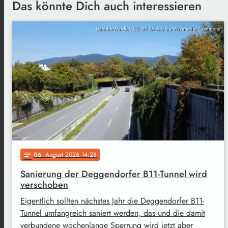
Das könnte Dich auch interessieren
Danube-Waidler, CC BY-SA 4.0 via Wikimedia Commons
06
. August 2026 14:28
notes
Sanierung der Deggendorfer B11-Tunnel wird
verschoben
Eigentlich sollten nächstes Jahr die Deggendorfer B11-
Tunnel umfangreich saniert werden, das und die damit
verbundene wochenlange Sperrung wird jetzt aber