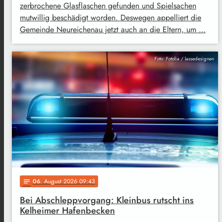
zerbrochene Glasflaschen gefunden und Spielsachen
mutwillig beschädigt worden. Deswegen appelliert die
Gemeinde Neureichenau jetzt auch an die Eltern, um …
Foto: Fotolia / lassedesignen
06
. August 2026 09:43
notes
Bei Abschleppvorgang: Kleinbus rutscht ins
Kelheimer Hafenbecken