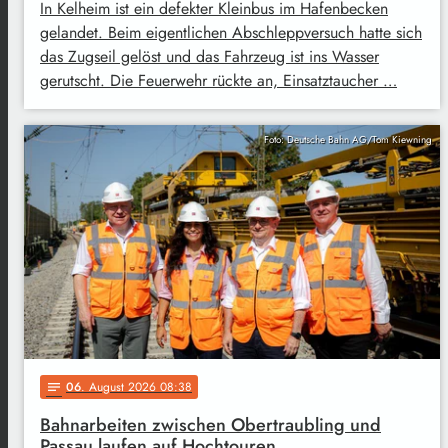
In Kelheim ist ein defekter Kleinbus im Hafenbecken
gelandet. Beim eigentlichen Abschleppversuch hatte sich
das Zugseil gelöst und das Fahrzeug ist ins Wasser
gerutscht. Die Feuerwehr rückte an, Einsatztaucher …
Foto: Deutsche Bahn AG/Tom Kiewning
06
. August 2026 08:38
notes
Bahnarbeiten zwischen Obertraubling und
Passau laufen auf Hochtouren