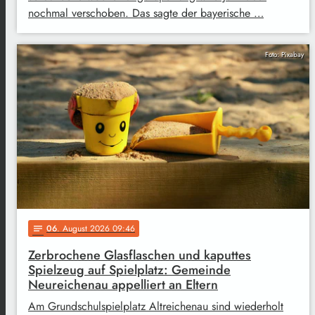
nochmal verschoben. Das sagte der bayerische …
Foto: Pixabay
06
. August 2026 09:46
notes
Zerbrochene Glasflaschen und kaputtes
Spielzeug auf Spielplatz: Gemeinde
Neureichenau appelliert an Eltern
Am Grundschulspielplatz Altreichenau sind wiederholt